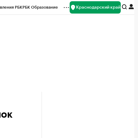
Краснодарский край
вления РБК
РБК Образование
редитные рейтинги
Франшизы
нсы
Рынок наличной валюты
лок