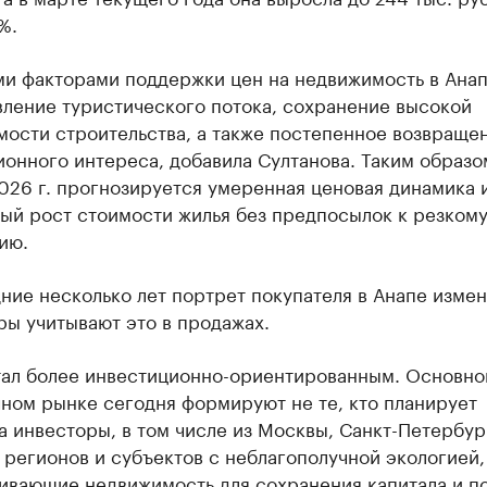
%.
и факторами поддержки цен на недвижимость в Анап
вление туристического потока, сохранение высокой
мости строительства, а также постепенное возвраще
онного интереса, добавила Султанова. Таким образом
026 г. прогнозируется умеренная ценовая динамика 
ый рост стоимости жилья без предпосылок к резком
ию.
ние несколько лет портрет покупателя в Анапе измен
ы учитывают это в продажах.
тал более инвестиционно-ориентированным. Основно
ном рынке сегодня формируют не те, кто планирует
а инвесторы, в том числе из Москвы, Санкт-Петербур
регионов и субъектов с неблагополучной экологией,
ивающие недвижимость для сохранения капитала и п