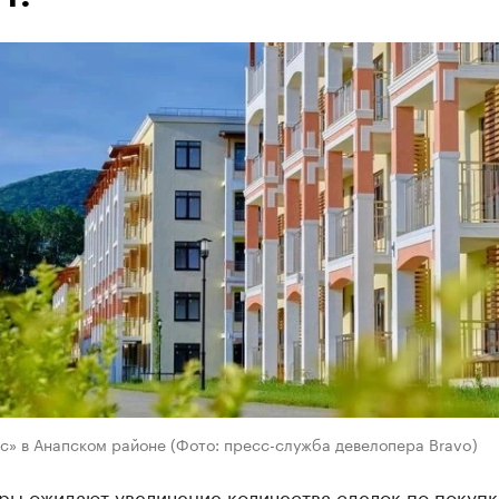
с» в Анапском районе (Фото: пресс-служба девелопера Bravo)
ры ожидают увеличение количества сделок по покупк