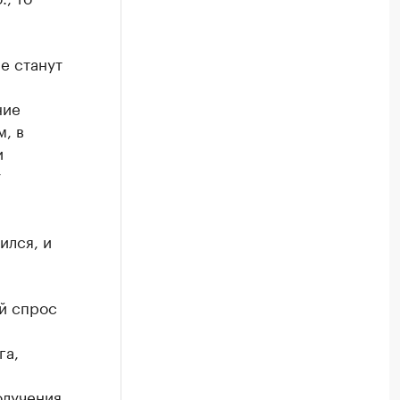
е станут
ние
, в
и
у
ился, и
й спрос
га,
олучения