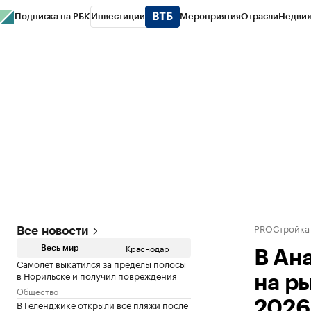
Подписка на РБК
Инвестиции
Мероприятия
Отрасли
Недви
РБК Курсы
РБК Life
Тренды
Визионеры
Национальные проекты
Горо
Газета
Спецпроекты СПб
Конференции СПб
Спецпроекты
Проверк
PROСтройка
Все новости
Краснодар
Весь мир
В Ан
Самолет выкатился за пределы полосы
в Норильске и получил повреждения
на р
Общество
В Геленджике открыли все пляжи после
2026 