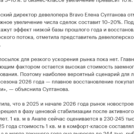
ский директор девелопера Bravo Елена Султанова от
ожное увеличение числа сделок составит 10–20%. По
ажут эффект низкой базы прошлого года и восстано
ского потока, отметила представитель девелоперско
.
осылок для резкого ускорения рынка пока нет. Глав
ющим фактором остается высокая стоимость заемно
ования. Поэтому наиболее вероятный сценарий для л
 сезона 2026 года — плавное восстановление покупа
и», — объяснила Султанова.
ила, что в 2025 и начале 2026 года рынок новострое
решел в фазу ценовой стабилизации после активного
ет. 1 кв. м в Анапе сейчас оценивается в 230-245 тыс
5 года стоимость 1 кв. м в комфорт-классе составлял
, а в марте текущего года она выросла до 244 тыс. руб