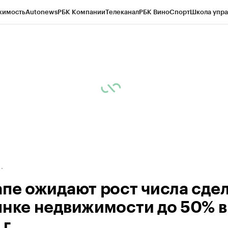
жимость
Autonews
РБК Компании
Телеканал
РБК Вино
Спорт
Школа упра
д
Стиль
Крипто
РБК Бизнес-среда
Дискуссионный клуб
Исследования
К
а контрагентов
Политика
Экономика
Бизнес
Технологии и медиа
Фина
апе ожидают рост числа сде
ынке недвижимости до 50% в
г.