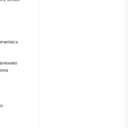
личилась
авнению
она
по