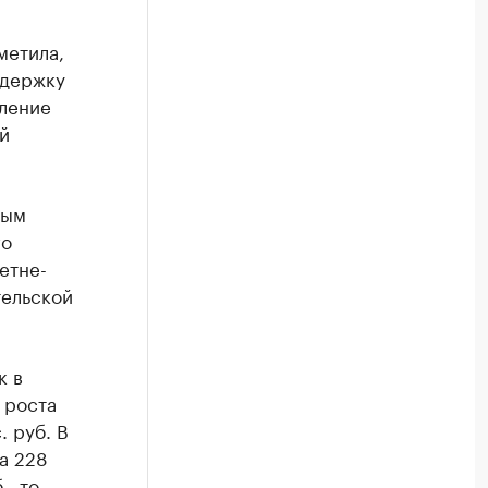
метила,
ддержку
вление
й
ным
го
етне-
тельской
к в
 роста
. руб. В
а 228
., то