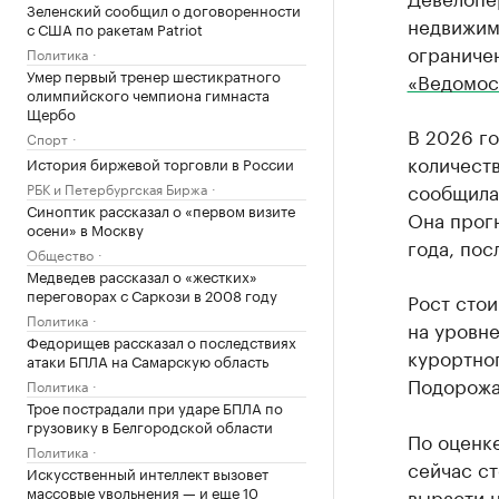
Зеленский сообщил о договоренности
недвижимо
с США по ракетам Patriot
ограничен
Политика
Умер первый тренер шестикратного
«Ведомос
олимпийского чемпиона гимнаста
Щербо
В 2026 го
Спорт
количеств
История биржевой торговли в России
сообщила
РБК и Петербургская Биржа
Синоптик рассказал о «первом визите
Она прог
осени» в Москву
года, пос
Общество
Медведев рассказал о «жестких»
переговорах с Саркози в 2008 году
Рост стои
Политика
на уровне
Федорищев рассказал о последствиях
курортно
атаки БПЛА на Самарскую область
Подорожа
Политика
Трое пострадали при ударе БПЛА по
грузовику в Белгородской области
По оценке
Политика
сейчас ст
Искусственный интеллект вызовет
массовые увольнения — и еще 10
вырасти н