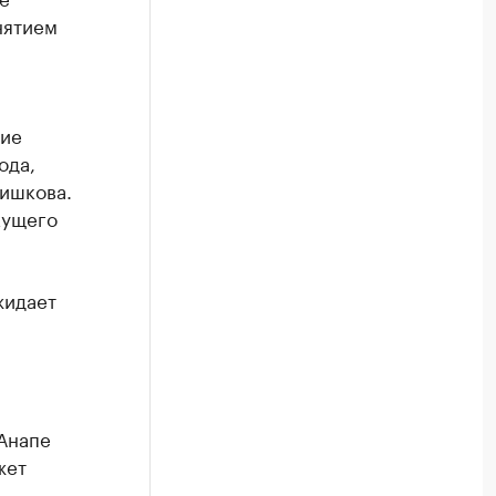
нятием
ние
ода,
ишкова.
кущего
жидает
 Анапе
жет