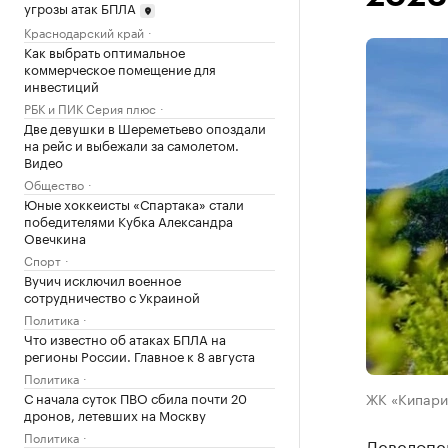
угрозы атак БПЛА
Краснодарский край
Как выбрать оптимальное
коммерческое помещение для
инвестиций
РБК и ПИК Серия плюс
Две девушки в Шереметьево опоздали
на рейс и выбежали за самолетом.
Видео
Общество
Юные хоккеисты «Спартака» стали
победителями Кубка Александра
Овечкина
Спорт
Вучич исключил военное
сотрудничество с Украиной
Политика
Что известно об атаках БПЛА на
регионы России. Главное к 8 августа
Политика
С начала суток ПВО сбила почти 20
ЖК «Кипари
дронов, летевших на Москву
Политика
Девелопе