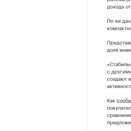
дохода от
По ее дан
компактно
Представи
доля инве
«Стабильн
с другим
создают 
активност
Как
сооб
покупател
сравнени
предложен