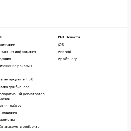
К
РБК Новости
компании
iOS
нтактная информация
Android
дакция
AppGallery
змещение рекламы
угие продукты РБК
лако для бизнеса
рпоративный регистратор
менов
стинг сайтов
г.решения
акомства
йт знакомств podbor.ru