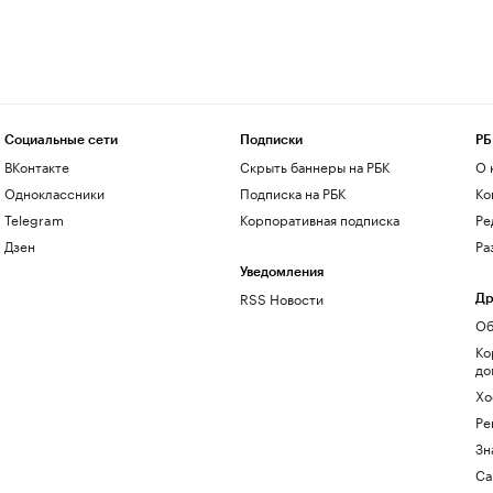
Социальные сети
Подписки
РБ
ВКонтакте
Скрыть баннеры на РБК
О 
Одноклассники
Подписка на РБК
Ко
Telegram
Корпоративная подписка
Ре
Дзен
Ра
Уведомления
RSS Новости
Др
Об
Ко
до
Хо
Ре
Зн
Са