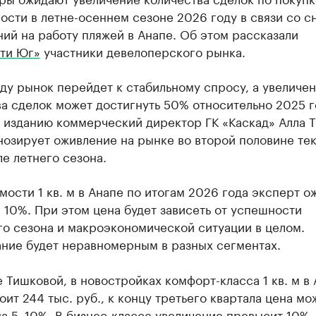
сти в летне-осеннем сезоне 2026 году в связи со с
ий на работу пляжей в Анапе. Об этом рассказали
ти Юг»
участники девелоперского рынка.
ду рынок перейдет к стабильному спросу, а увеличе
а сделок может достигнуть 50% относительно 2025 г
 изданию коммерческий директор ГК «Каскад» Алла Т
нозирует оживление на рынке во второй половине те
ле летнего сезона.
мости 1 кв. м в Анапе по итогам 2026 года эксперт о
 10%. При этом цена будет зависеть от успешности
го сезона и макроэкономической ситуации в целом.
ние будет неравномерным в разных сегментах.
 Тишковой, в новостройках комфорт-класса 1 кв. м в
оит 244 тыс. руб., к концу третьего квартала цена мо
а 5–10%. В бизнес-классе увеличение превысит 10%.