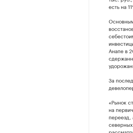
есть на 11
Основным
восстано
себестои
инвестици
Анапе в 2
сдержанн
удорожан
За послед
девелопер
«Рынок с
на первич
переезд, 
северных 
рассматр