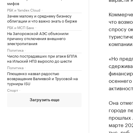
мифов
РБК и Yandex Cloud
Коммерче
Зачем малому и среднему бизнесу
что возм
облигации и что важно знать о бирже
РБК и МСП Банк
спросу ок
На Запорожской АЭС объяснили
туристиче
причину отключения внешнего
компании
электропитания
Политика
Число пострадавших при атаке БПЛА
«Но предп
на Ильский НПЗ выросло до шести
сдержива
Политика
финансир
Плющенко назвал радостью
возвращение Валиевой и Трусовой на
осеннего
турниры ISU
активност
Спорт
Загрузить еще
Она отмет
городе пе
прошлых л
марте 202
тыс. руб.