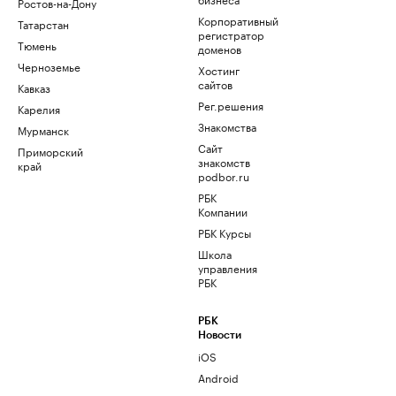
Ростов-на-Дону
Корпоративный
Татарстан
регистратор
Тюмень
доменов
Черноземье
Хостинг
сайтов
Кавказ
Рег.решения
Карелия
Знакомства
Мурманск
Сайт
Приморский
знакомств
край
podbor.ru
РБК
Компании
РБК Курсы
Школа
управления
РБК
РБК
Новости
iOS
Android