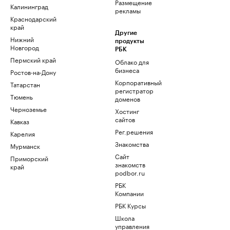
Размещение
Калининград
рекламы
Краснодарский
край
Другие
Нижний
продукты
Новгород
РБК
Пермский край
Облако для
бизнеса
Ростов-на-Дону
Корпоративный
Татарстан
регистратор
Тюмень
доменов
Черноземье
Хостинг
сайтов
Кавказ
Рег.решения
Карелия
Знакомства
Мурманск
Сайт
Приморский
знакомств
край
podbor.ru
РБК
Компании
РБК Курсы
Школа
управления