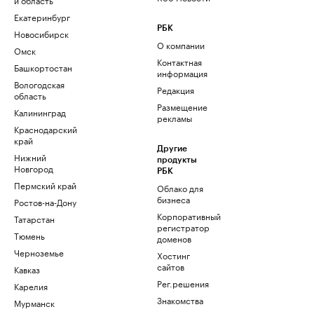
Екатеринбург
РБК
Новосибирск
О компании
Омск
Контактная
Башкортостан
информация
Вологодская
Редакция
область
Размещение
Калининград
рекламы
Краснодарский
край
Другие
Нижний
продукты
Новгород
РБК
Пермский край
Облако для
бизнеса
Ростов-на-Дону
Корпоративный
Татарстан
регистратор
Тюмень
доменов
Черноземье
Хостинг
сайтов
Кавказ
Рег.решения
Карелия
Знакомства
Мурманск