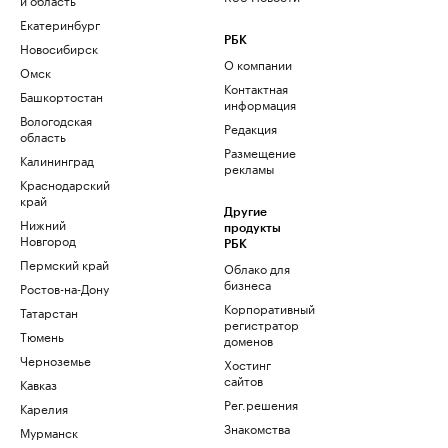
Екатеринбург
РБК
Новосибирск
О компании
Омск
Контактная
Башкортостан
информация
Вологодская
Редакция
область
Размещение
Калининград
рекламы
Краснодарский
край
Другие
Нижний
продукты
Новгород
РБК
Пермский край
Облако для
бизнеса
Ростов-на-Дону
Корпоративный
Татарстан
регистратор
Тюмень
доменов
Черноземье
Хостинг
сайтов
Кавказ
Рег.решения
Карелия
Знакомства
Мурманск