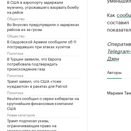
уменьшил
В США в аэропорту задержали
мужчину, угрожавшего взорвать бомбу
на рейсе
Как
сооб
Общество
составил 
Во Внуково предупредили о задержках
показател
рейсов из-за грозы
Общество
В Саудовской Аравии сообщили об 11
Оператив
пострадавших при атаках хуситов
Telegram
Политика
Дзен
В Турции заявили, что Европа
потребовала подтверждать
происхождение газа
Авторы
Политика
Трамп заявил, что США «тоже
нуждаются» в ракетах для Patriot
Мариам Там
Политика
Reuters сообщил о серии кибератак на
крупнейшие финансовые компании
США
Новая категория
Трамп подписал указы,
ограничивающие право на
гражданство по рождению