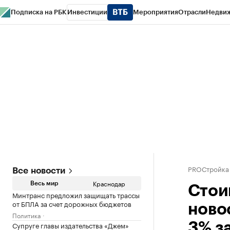
Подписка на РБК
Инвестиции
Мероприятия
Отрасли
Недви
РБК Курсы
РБК Life
Тренды
Визионеры
Национальные проекты
Горо
Газета
Спецпроекты СПб
Конференции СПб
Спецпроекты
Проверк
PROСтройка
Все новости
Краснодар
Весь мир
Стои
Минтранс предложил защищать трассы
от БПЛА за счет дорожных бюджетов
ново
Политика
Супруге главы издательства «Джем»
3% з