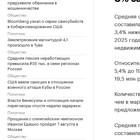
предъявили обвинение в
мошенничестве
Общество
Средняя с
Bloomberg узнал о серии самоубийств
составила
в Киберкомандовании США
3,4% ниже
Политика
2025 год
Землетрясение магнитудой 4,1
произошло в Туве
недвижим
Общество
Средняя пенсия неработающих
Относите
превысила ₽35 тыс. в семи регионах
России
5,4% до 1
Общество
19,5 млн р
США ввели санкции в отношении
военного атташе Кубы в России
Количеств
Политика
Власти Венесуэлы и оппозиция начали
чем в мар
переговоры спустя неделю задержки
предложен
Политика
Прощание с олимпийским чемпионом
Иваном Едешко пройдет 7 августа в
Средняя п
Москве
составила
Общество