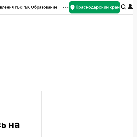
Краснодарский край
вления РБК
РБК Образование
редитные рейтинги
Франшизы
нсы
Рынок наличной валюты
ь на