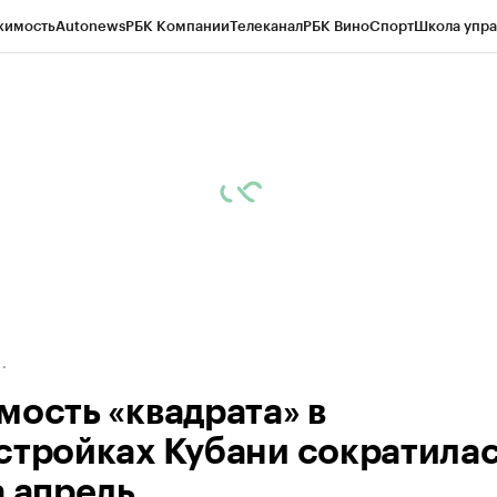
жимость
Autonews
РБК Компании
Телеканал
РБК Вино
Спорт
Школа упра
д
Стиль
Крипто
РБК Бизнес-среда
Дискуссионный клуб
Исследования
К
а контрагентов
Политика
Экономика
Бизнес
Технологии и медиа
Фина
мость «квадрата» в
стройках Кубани сократилас
а апрель