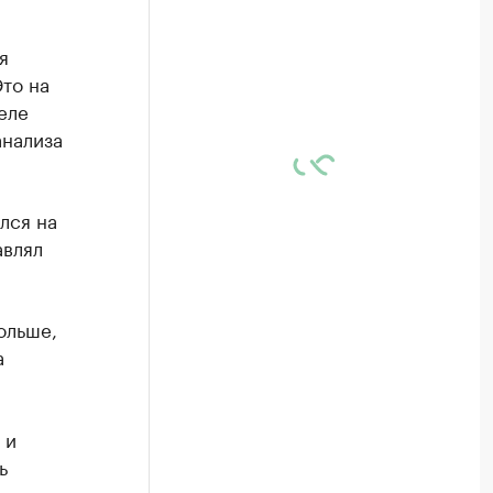
я
Это на
еле
анализа
лся на
авлял
ольше,
а
 и
ь