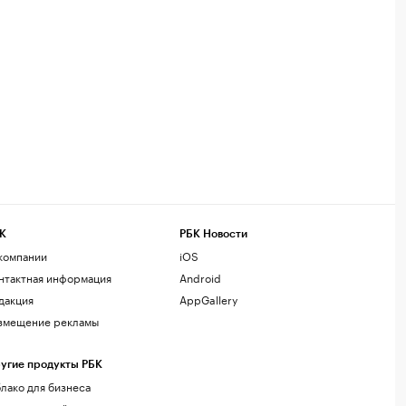
К
РБК Новости
компании
iOS
нтактная информация
Android
дакция
AppGallery
змещение рекламы
угие продукты РБК
лако для бизнеса