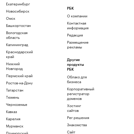
Екатеринбург
РБК
Новосибирск
О компании
Омск
Контактная
Башкортостан
информация
Вологодская
Редакция
область
Размещение
Калининград
рекламы
Краснодарский
край
Другие
Нижний
продукты
Новгород
РБК
Пермский край
Облако для
бизнеса
Ростов-на-Дону
Корпоративный
Татарстан
регистратор
Тюмень
доменов
Черноземье
Хостинг
сайтов
Кавказ
Рег.решения
Карелия
Знакомства
Мурманск
Сайт
Приморский