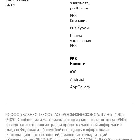
знакомств
край
podbor.ru
РБК
Компании
РБК Курсы
Школа
управления
РБК
РБК
Новости
iOS
Android
AppGallery
© ООО «БИЗНЕСПРЕСС», АО «РОСБИЗНЕСКОНСАЛТИНГ», 1995–
2026. Сообщения и материалы информационного агентства «РБК»
(свидетельство о регистрации средства массовой информации
выдано Федеральной службой по надзору в сфере связи,
информационных технологий и массовых коммуникаций
(Роскомнадзор) 09.12.2015 за номером ИА №ФС77-63848) и сетевого