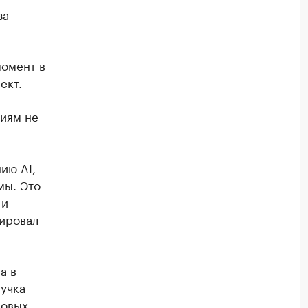
за
момент в
ект.
ниям не
ию AI,
мы. Это
 и
ировал
а в
ручка
новых