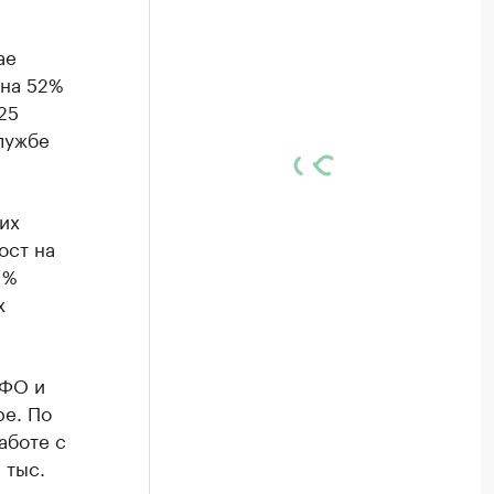
ае
 на 52%
25
лужбе
их
ост на
1%
х
ЮФО и
е. По
аботе с
 тыс.