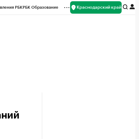
Краснодарский край
вления РБК
РБК Образование
редитные рейтинги
Франшизы
нсы
Рынок наличной валюты
аний