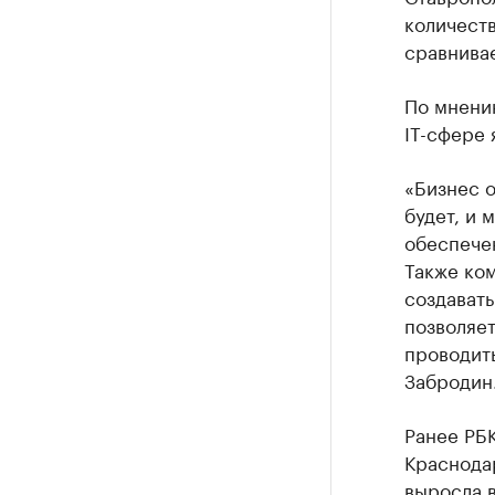
количеств
сравнива
По мнени
IT-сфере
«Бизнес о
будет, и 
обеспече
Также ком
создавать
позволяет
проводит
Забродин
Ранее РБ
Краснодар
выросла в