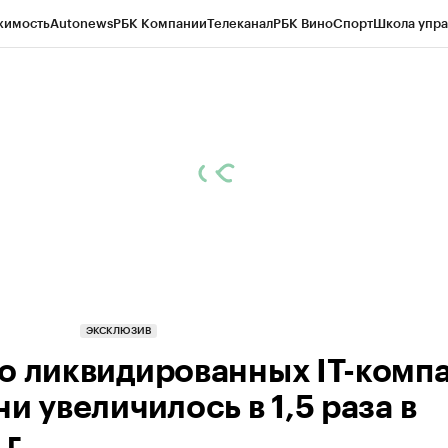
жимость
Autonews
РБК Компании
Телеканал
РБК Вино
Спорт
Школа упра
д
Стиль
Крипто
РБК Бизнес-среда
Дискуссионный клуб
Исследования
К
а контрагентов
Политика
Экономика
Бизнес
Технологии и медиа
Фина
ЭКСКЛЮЗИВ
о ликвидированных IT-комп
и увеличилось в 1,5 раза в
г.