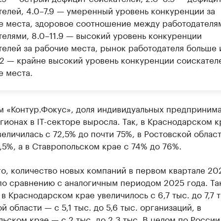
телей, 4.0–7.9 — умеренный уровень конкуренции за
е места, здоровое соотношение между работодателя
телями, 8.0–11.9 — высокий уровень конкуренции
телей за рабочие места, рынок работодателя больше 
12 — крайне высокий уровень конкуренции соискател
е места.
м «Контур.Фокус», доля индивидуальных предпринима
ионах в IT-секторе выросла. Так, в Краснодарском к
величилась с 72,5% до почти 75%, в Ростовской облас
,5%, а в Ставропольском крае с 74% до 76%.
о, количество новых компаний в первом квартале 20
о сравнению с аналогичным периодом 2025 года. Так
в Краснодарском крае увеличилось с 6,7 тыс. до 7,7 т
й области — с 5,1 тыс. до 5,6 тыс. организаций, в
ьском крае — с 2 тыс. до 2,3 тыс. В целом по России