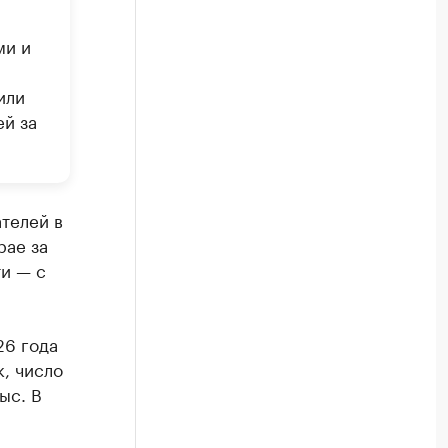
ми и
или
ей за
телей в
рае за
ти — с
26 года
, число
ыс. В