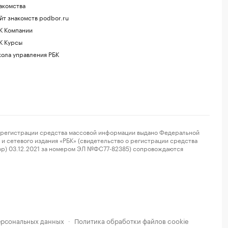
акомства
йт знакомств podbor.ru
К Компании
К Курсы
ола управления РБК
регистрации средства массовой информации выдано Федеральной
и сетевого издания «РБК» (свидетельство о регистрации средства
ор) 03.12.2021 за номером ЭЛ №ФС77-82385) сопровождаются
ерсональных данных
Политика обработки файлов cookie
·