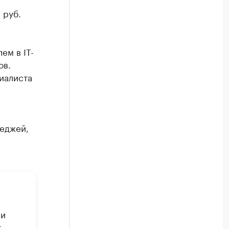
 руб.
ем в IT-
ов.
иалиста
леджей,
е
ли
т