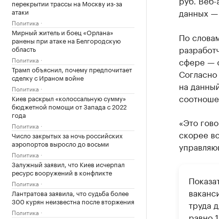
руб. Веб-
перекрытии трассы на Москву из-за
данных — 
атаки
Политика
Мирный житель и боец «Орлана»
По слова
ранены при атаке на Белгородскую
разработч
область
Политика
сфере — 
Трамп объяснил, почему предпочитает
Согласно 
сделку с Ираном войне
на данный
Политика
соотношен
Киев раскрыл «колоссальную сумму»
бюджетной помощи от Запада с 2022
года
«Это гово
Политика
скорее вс
Число закрытых за ночь российских
аэропортов выросло до восьми
управляю
Политика
Залужный заявил, что Киев исчерпал
ресурс вооружений в конфликте
Показа
Политика
ваканс
Лантратова заявила, что судьба более
300 курян неизвестна после вторжения
труда д
Политика
равно 