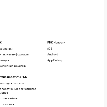
К
РБК Новости
компании
iOS
нтактная информация
Android
дакция
AppGallery
змещение рекламы
угие продукты РБК
лако для бизнеса
рпоративный регистратор
менов
стинг сайтов
г.решения