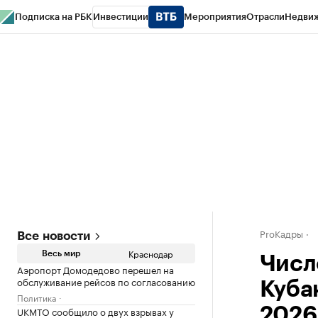
Подписка на РБК
Инвестиции
Мероприятия
Отрасли
Недви
РБК Курсы
РБК Life
Тренды
Визионеры
Национальные проекты
Горо
Газета
Спецпроекты СПб
Конференции СПб
Спецпроекты
Проверк
ProКадры
Все новости
Краснодар
Весь мир
Числ
Аэропорт Домодедово перешел на
обслуживание рейсов по согласованию
Кубан
Политика
UKMTO сообщило о двух взрывах у
2026 