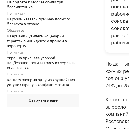
На подлете к Москве сбили три
соиска
беспилотника
рабочи
Политика
В Грузии назвали причину полного
соиска
блэкаута в стране
соиска
Общество
равно 
В Германии увидели «сценарий
теракта» в инциденте с дроном в
рабочи
аэропорту
Политика
Украина признала угрозой
нацбезопасности актрису из сериала
По данны
«СашаТаня»
южных рег
Политика
год она у
Reuters раскрыл одну из крупнейших
74% до 75
уступок Ирану в конфликте с США
Политика
Кроме тог
Загрузить еще
выросло п
компаний 
Ростовско
Ставропол