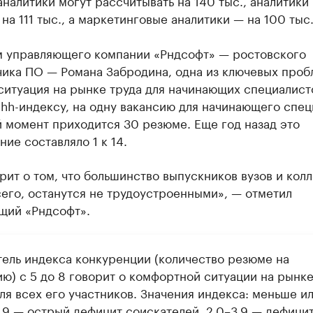
аналитики могут рассчитывать на 140 тыс., аналитики
на 111 тыс., а маркетинговые аналитики — на 100 тыс.
м управляющего компании «Рндсофт» — ростовского
ика ПО — Романа Забродина, одна из ключевых пробл
ситуация на рынке труда для начинающих специалист
hh-индексу, на одну вакансию для начинающего спец
 момент приходится 30 резюме. Еще год назад это
ие составляло 1 к 14.
рит о том, что большинство выпускников вузов и кол
его, останутся не трудоустроенными», — отметил
щий «Рндсофт».
тель индекса конкуренции (количество резюме на
ию) с 5 до 8 говорит о комфортной ситуации на рынк
ля всех его участников. Значения индекса: меньше и
1.9 — острый дефицит соискателей, 2.0–3.9 — дефици