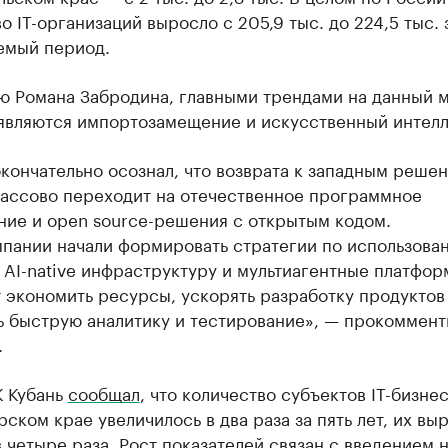
о IT-организаций выросло с 205,9 тыс. до 224,5 тыс. 
емый период.
ю Романа Забродина, главными трендами на данный 
 являются импортозамещение и искусственный интелл
кончательно осознал, что возврата к западным реше
массово переходит на отечественное программное
ние и open source-решения с открытым кодом.
пании начали формировать стратегии по использован
 AI-native инфраструктуру и мультиагентные платфор
 экономить ресурсы, ускорять разработку продуктов
ь быструю аналитику и тестирование», — прокоммент
.
К Кубань
сообщал
, что количество субъектов IT-бизнес
ском крае увеличилось в два раза за пять лет, их вы
 четыре раза. Рост показателей связан с введением 