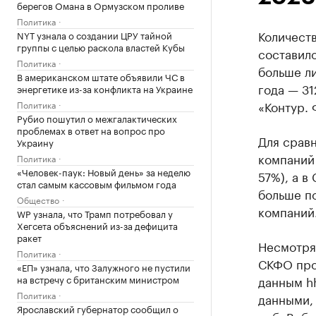
берегов Омана в Ормузском проливе
Политика
Количест
NYT узнала о создании ЦРУ тайной
группы с целью раскола властей Кубы
составило
Политика
больше л
В американском штате объявили ЧС в
года — 31
энергетике из-за конфликта на Украине
«Контур. 
Политика
Рубио пошутил о межгалактических
проблемах в ответ на вопрос про
Для сравн
Украину
компаний 
Политика
«Человек-паук: Новый день» за неделю
57%), а в
стал самым кассовым фильмом года
больше п
Общество
компаний
WP узнала, что Трамп потребовал у
Хегсета объяснений из-за дефицита
ракет
Несмотря
Политика
СКФО про
«ЕП» узнала, что Залужного не пустили
на встречу с британским министром
данным hh
Политика
данными, 
Ярославский губернатор сообщил о