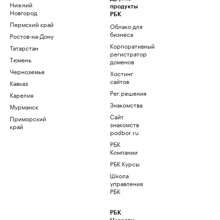
Нижний
продукты
Новгород
РБК
Пермский край
Облако для
бизнеса
Ростов-на-Дону
Корпоративный
Татарстан
регистратор
Тюмень
доменов
Черноземье
Хостинг
сайтов
Кавказ
Рег.решения
Карелия
Знакомства
Мурманск
Сайт
Приморский
знакомств
край
podbor.ru
РБК
Компании
РБК Курсы
Школа
управления
РБК
РБК