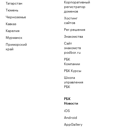
Корпоративный
Татарстан
регистратор
Тюмень
доменов
Черноземье
Хостинг
сайтов
Кавказ
Рег.решения
Карелия
Знакомства
Мурманск
Сайт
Приморский
знакомств
край
podbor.ru
РБК
Компании
РБК Курсы
Школа
управления
РБК
РБК
Новости
iOS
Android
AppGallery