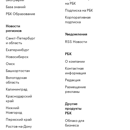
на РБК
База знаний
Подписка на РБК
РБК Образование
Корпоративная
подписка
Новости
регионов
Уведомления
Санкт-Петербург
RSS Новости
и область
Екатеринбург
РБК
Новосибирск
О компании
Омск
Контактная
Башкортостан
информация
Вологодская
Редакция
область
Размещение
Калининград
рекламы
Краснодарский
край
Другие
Нижний
продукты
Новгород
РБК
Пермский край
Облако для
бизнеса
Ростов-на-Дону