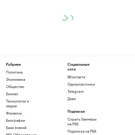
Рубрики
Социальные
сети
Политика
ВКонтакте
Экономика
Одноклассники
Общество
Telegram
Бизнес
Дзен
Технологии и
медиа
Финансы
Подписки
Скрыть баннеры
Биографии
на РБК
База знаний
Подписка на РБК
РБК Образование