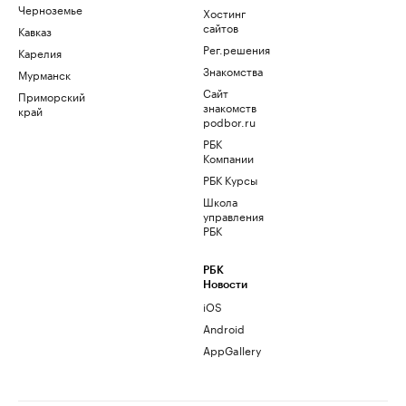
Черноземье
Хостинг
сайтов
Кавказ
Рег.решения
Карелия
Знакомства
Мурманск
Сайт
Приморский
знакомств
край
podbor.ru
РБК
Компании
РБК Курсы
Школа
управления
РБК
РБК
Новости
iOS
Android
AppGallery