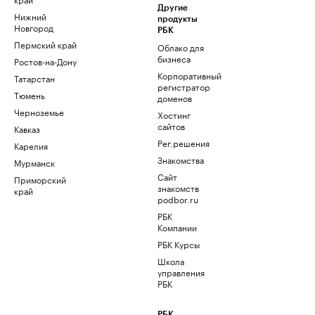
Другие
Нижний
продукты
Новгород
РБК
Пермский край
Облако для
бизнеса
Ростов-на-Дону
Корпоративный
Татарстан
регистратор
Тюмень
доменов
Черноземье
Хостинг
сайтов
Кавказ
Рег.решения
Карелия
Знакомства
Мурманск
Сайт
Приморский
знакомств
край
podbor.ru
РБК
Компании
РБК Курсы
Школа
управления
РБК
РБК