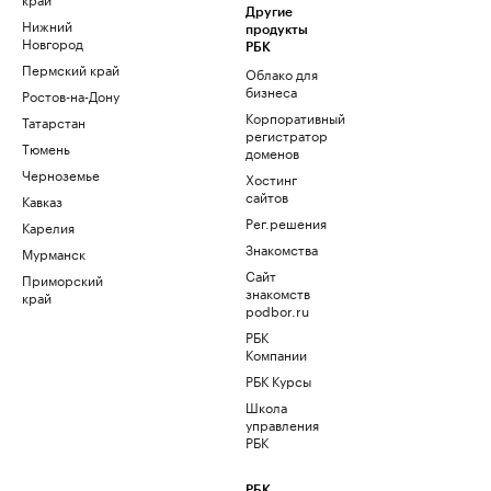
Другие
Нижний
продукты
Новгород
РБК
Пермский край
Облако для
бизнеса
Ростов-на-Дону
Корпоративный
Татарстан
регистратор
Тюмень
доменов
Черноземье
Хостинг
сайтов
Кавказ
Рег.решения
Карелия
Знакомства
Мурманск
Сайт
Приморский
знакомств
край
podbor.ru
РБК
Компании
РБК Курсы
Школа
управления
РБК
РБК