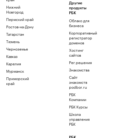
Другие
Нижний
продукты
Новгород
РБК
Пермский край
Облако для
бизнеса
Ростов-на-Дону
Корпоративный
Татарстан
регистратор
Тюмень
доменов
Черноземье
Хостинг
сайтов
Кавказ
Рег.решения
Карелия
Знакомства
Мурманск
Сайт
Приморский
знакомств
край
podbor.ru
РБК
Компании
РБК Курсы
Школа
управления
РБК
РБК