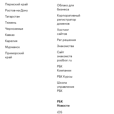
Пермский край
Облако для
бизнеса
Ростов-на-Дону
Корпоративный
Татарстан
регистратор
Тюмень
доменов
Черноземье
Хостинг
сайтов
Кавказ
Рег.решения
Карелия
Знакомства
Мурманск
Сайт
Приморский
знакомств
край
podbor.ru
РБК
Компании
РБК Курсы
Школа
управления
РБК
РБК
Новости
iOS