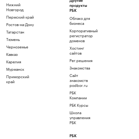
Другие
Нижний
продукты
Новгород
РБК
Пермский край
Облако для
бизнеса
Ростов-на-Дону
Корпоративный
Татарстан
регистратор
Тюмень
доменов
Черноземье
Хостинг
сайтов
Кавказ
Рег.решения
Карелия
Знакомства
Мурманск
Сайт
Приморский
знакомств
край
podbor.ru
РБК
Компании
РБК Курсы
Школа
управления
РБК
РБК