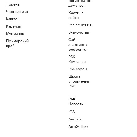
Тюмень
доменов
Черноземье
Хостинг
сайтов
Кавказ
Рег.решения
Карелия
Знакомства
Мурманск
Сайт
Приморский
знакомств
край
podbor.ru
РБК
Компании
РБК Курсы
Школа
управления
РБК
РБК
Новости
iOS
Android
AppGallery