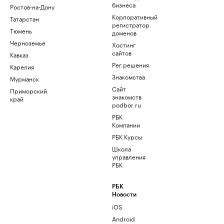
бизнеса
Ростов-на-Дону
Корпоративный
Татарстан
регистратор
Тюмень
доменов
Черноземье
Хостинг
сайтов
Кавказ
Рег.решения
Карелия
Знакомства
Мурманск
Сайт
Приморский
знакомств
край
podbor.ru
РБК
Компании
РБК Курсы
Школа
управления
РБК
РБК
Новости
iOS
Android