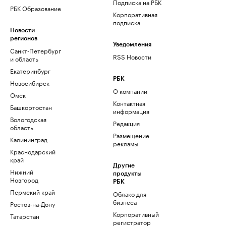
Подписка на РБК
РБК Образование
Корпоративная
подписка
Новости
регионов
Уведомления
Санкт-Петербург
RSS Новости
и область
Екатеринбург
РБК
Новосибирск
О компании
Омск
Контактная
Башкортостан
информация
Вологодская
Редакция
область
Размещение
Калининград
рекламы
Краснодарский
край
Другие
Нижний
продукты
Новгород
РБК
Пермский край
Облако для
бизнеса
Ростов-на-Дону
Корпоративный
Татарстан
регистратор