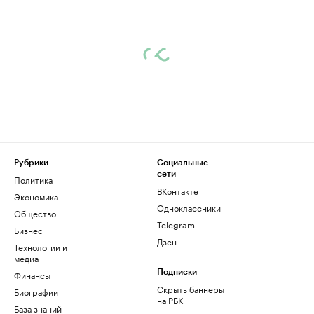
Рубрики
Социальные
сети
Политика
ВКонтакте
Экономика
Одноклассники
Общество
Telegram
Бизнес
Дзен
Технологии и
медиа
Финансы
Подписки
Скрыть баннеры
Биографии
на РБК
База знаний