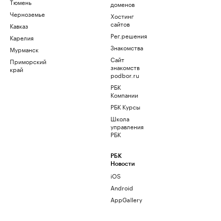
Тюмень
доменов
Черноземье
Хостинг
сайтов
Кавказ
Рег.решения
Карелия
Знакомства
Мурманск
Сайт
Приморский
знакомств
край
podbor.ru
РБК
Компании
РБК Курсы
Школа
управления
РБК
РБК
Новости
iOS
Android
AppGallery