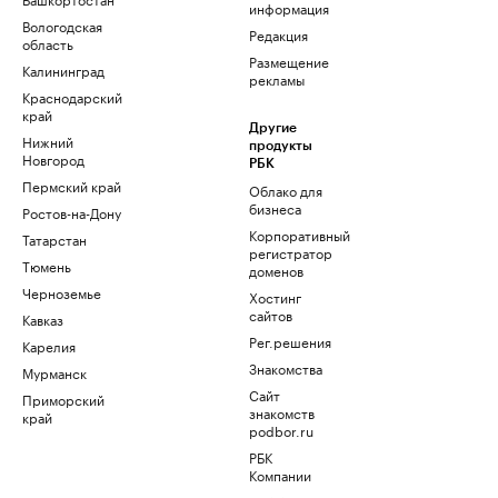
информация
Вологодская
Редакция
область
Размещение
Калининград
рекламы
Краснодарский
край
Другие
Нижний
продукты
Новгород
РБК
Пермский край
Облако для
бизнеса
Ростов-на-Дону
Корпоративный
Татарстан
регистратор
Тюмень
доменов
Черноземье
Хостинг
сайтов
Кавказ
Рег.решения
Карелия
Знакомства
Мурманск
Сайт
Приморский
знакомств
край
podbor.ru
РБК
Компании