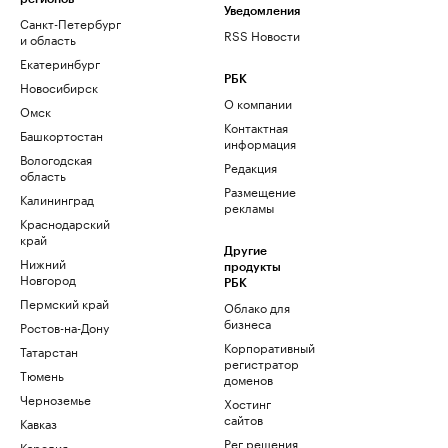
Уведомления
Санкт-Петербург
RSS Новости
и область
Екатеринбург
РБК
Новосибирск
О компании
Омск
Контактная
Башкортостан
информация
Вологодская
Редакция
область
Размещение
Калининград
рекламы
Краснодарский
край
Другие
Нижний
продукты
Новгород
РБК
Пермский край
Облако для
бизнеса
Ростов-на-Дону
Корпоративный
Татарстан
регистратор
Тюмень
доменов
Черноземье
Хостинг
сайтов
Кавказ
Рег.решения
Карелия