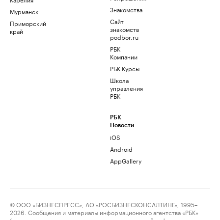
Знакомства
Мурманск
Сайт
Приморский
знакомств
край
podbor.ru
РБК
Компании
РБК Курсы
Школа
управления
РБК
РБК
Новости
iOS
Android
AppGallery
© ООО «БИЗНЕСПРЕСС», АО «РОСБИЗНЕСКОНСАЛТИНГ», 1995–
2026. Сообщения и материалы информационного агентства «РБК»
(свидетельство о регистрации средства массовой информации