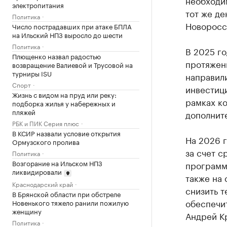
необходим
электропитания
тот же де
Политика
Новоросс
Число пострадавших при атаке БПЛА
на Ильский НПЗ выросло до шести
Политика
В 2025 г
Плющенко назвал радостью
протяженн
возвращение Валиевой и Трусовой на
турниры ISU
направили
Спорт
инвестиц
Жизнь с видом на пруд или реку:
рамках к
подборка жилья у набережных и
пляжей
дополните
РБК и ПИК Серия плюс
В КСИР назвали условие открытия
На 2026 
Ормузского пролива
за счет 
Политика
Возгорание на Ильском НПЗ
программ.
ликвидировали
также на
Краснодарский край
снизить 
В Брянской области при обстреле
обеспечи
Новенького тяжело ранили пожилую
женщину
Андрей К
Политика