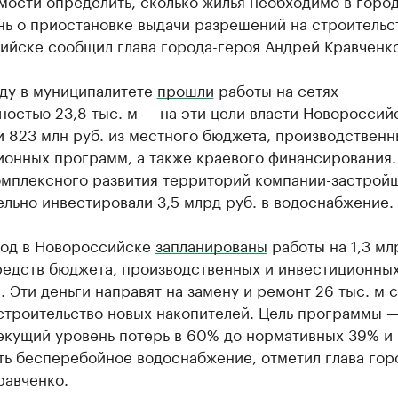
ости определить, сколько жилья необходимо в город
нь о приостановке выдачи разрешений на строительс
ийске сообщил глава города-героя Андрей Кравченко
оду в муниципалитете
прошли
работы на сетях
остью 23,8 тыс. м — на эти цели власти Новороссий
 823 млн руб. из местного бюджета, производственн
ионных программ, а также краевого финансирования.
омплексного развития территорий компании-застрой
льно инвестировали 3,5 млрд руб. в водоснабжение.
год в Новороссийске
запланированы
работы на 1,3 мл
средств бюджета, производственных и инвестиционны
 Эти деньги направят на замену и ремонт 26 тыс. м с
 строительство новых накопителей. Цель программы 
текущий уровень потерь в 60% до нормативных 39% и
ть бесперебойное водоснабжение, отметил глава гор
равченко.