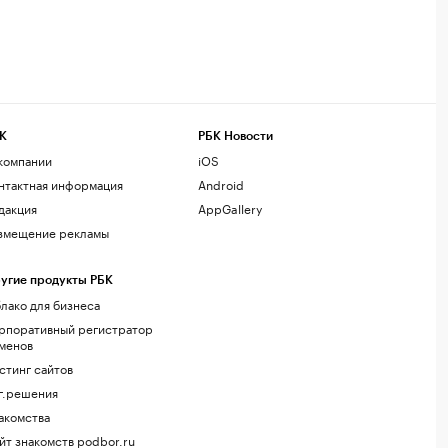
К
РБК Новости
компании
iOS
нтактная информация
Android
дакция
AppGallery
змещение рекламы
угие продукты РБК
лако для бизнеса
рпоративный регистратор
менов
стинг сайтов
г.решения
акомства
йт знакомств podbor.ru