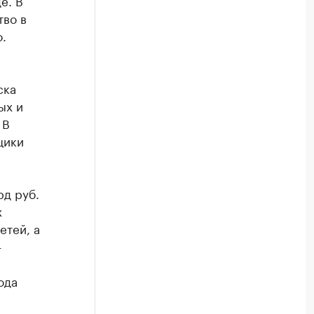
е. В
тво в
.
ска
ых и
 В
щики
рд руб.
х
етей, а
—
ода