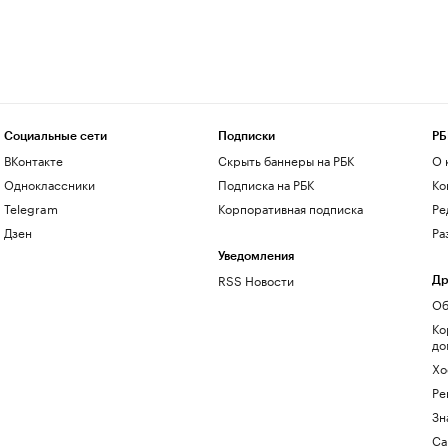
Социальные сети
Подписки
РБ
ВКонтакте
Скрыть баннеры на РБК
О 
Одноклассники
Подписка на РБК
Ко
Telegram
Корпоративная подписка
Ре
Дзен
Ра
Уведомления
RSS Новости
Др
Об
Ко
до
Хо
Ре
Зн
Са