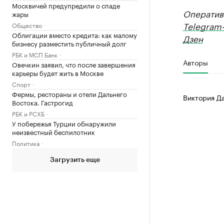
Москвичей предупредили о спаде
Оператив
жары
Telegram
Общество
Облигации вместо кредита: как малому
Дзен
бизнесу разместить публичный долг
РБК и МСП Банк
Авторы
Овечкин заявил, что после завершения
карьеры будет жить в Москве
Спорт
Фермы, рестораны и отели Дальнего
Виктория Д
Востока. Гастрогид
РБК и РСХБ
У побережья Турции обнаружили
неизвестный беспилотник
Политика
Загрузить еще