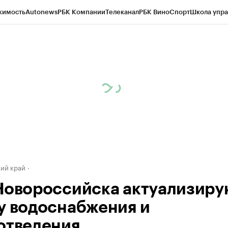
жимость
Autonews
РБК Компании
Телеканал
РБК Вино
Спорт
Школа упра
д
Стиль
Крипто
РБК Бизнес-среда
Дискуссионный клуб
Исследования
К
а контрагентов
Политика
Экономика
Бизнес
Технологии и медиа
Фина
ий край
Новороссийска актуализиру
у водоснабжения и
отведения