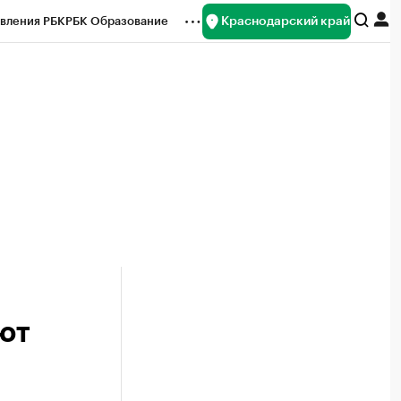
Краснодарский край
вления РБК
РБК Образование
редитные рейтинги
Франшизы
нсы
Рынок наличной валюты
ют