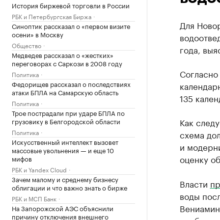
История биржевой торговли в России
РБК и Петербургская Биржа
Для Ново
Синоптик рассказал о «первом визите
осени» в Москву
водоотвед
Общество
года, выя
Медведев рассказал о «жестких»
переговорах с Саркози в 2008 году
Согласно 
Политика
Федорищев рассказал о последствиях
календарн
атаки БПЛА на Самарскую область
135 кален
Политика
Трое пострадали при ударе БПЛА по
Как следу
грузовику в Белгородской области
Политика
схема до
Искусственный интеллект вызовет
и модерн
массовые увольнения — и еще 10
оценку об
мифов
РБК и Yandex Cloud
Зачем малому и среднему бизнесу
Власти
пр
облигации и что важно знать о бирже
воды посл
РБК и МСП Банк
Вениамин 
На Запорожской АЭС объяснили
причину отключения внешнего