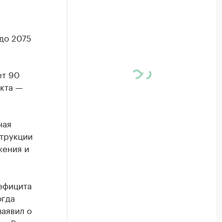
до 2075
ет 90
кта —
ная
струкции
жения и
ефицита
огда
аявил о