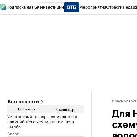
Подписка на РБК
Инвестиции
Мероприятия
Отрасли
Недви
РБК Курсы
РБК Life
Тренды
Визионеры
Национальные проекты
Горо
Газета
Спецпроекты СПб
Конференции СПб
Спецпроекты
Проверк
Краснодарск
Все новости
Краснодар
Весь мир
Для 
Умер первый тренер шестикратного
олимпийского чемпиона гимнаста
схем
Щербо
Спорт
водо