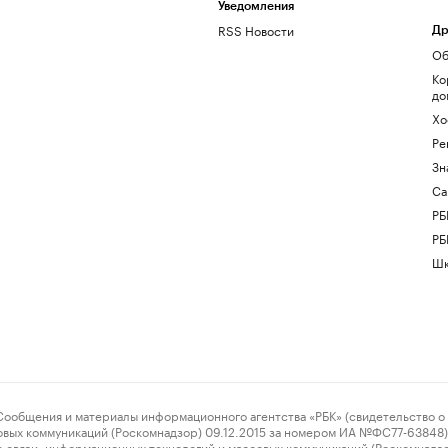
Уведомления
RSS Новости
Др
Об
Ко
до
Хо
Ре
Зн
Са
РБ
РБ
Шк
ения и материалы информационного агентства «РБК» (свидетельство о 
овых коммуникаций (Роскомнадзор) 09.12.2015 за номером ИА №ФС77-63848) 
 связи, информационных технологий и массовых коммуникаций (Роскомнадз