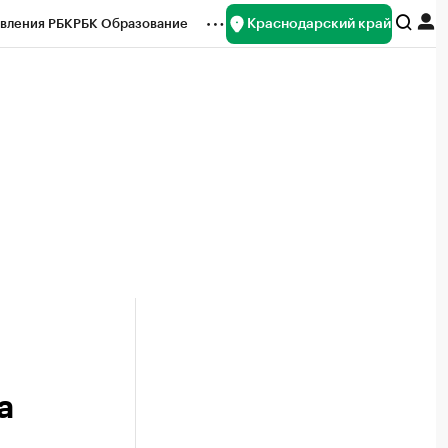
Краснодарский край
вления РБК
РБК Образование
редитные рейтинги
Франшизы
нсы
Рынок наличной валюты
а