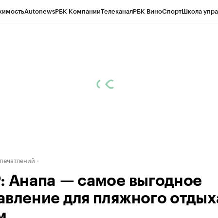
жимость
Autonews
РБК Компании
Телеканал
РБК Вино
Спорт
Школа упра
д
Стиль
Крипто
РБК Бизнес-среда
Дискуссионный клуб
Исследования
К
а контрагентов
Политика
Экономика
Бизнес
Технологии и медиа
Фина
печатлений
: Анапа — самое выгодное
авление для пляжного отдых
м