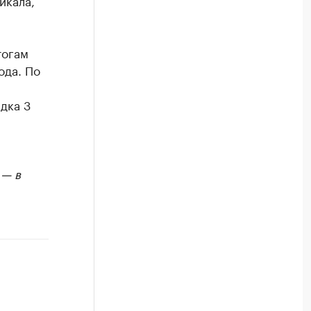
йкала,
тогам
ода. По
дка 3
 — в