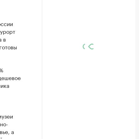
оссии
курорт
а в
 готовы
0%
 дешевое
ника
музеи
но-
ье, а