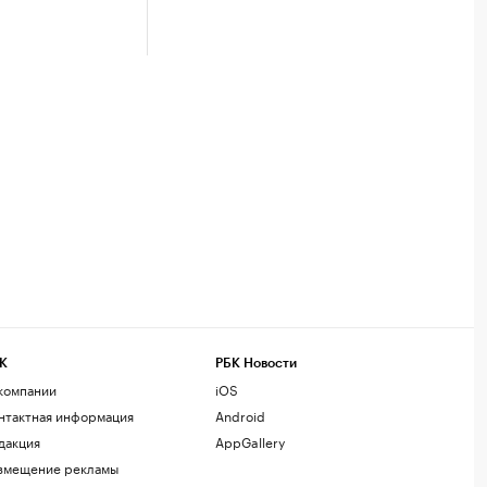
К
РБК Новости
компании
iOS
нтактная информация
Android
дакция
AppGallery
змещение рекламы