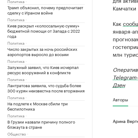
для актив
Политика
Камчатки 
Трамп объяснил, почему предпочитает
сделку с Ираном войне
Политика
Как
сооб
Киев раскрыл «колоссальную сумму»
января-ап
бюджетной помощи от Запада с 2022
года
прогноза
Политика
гостеприи
Число закрытых за ночь российских
млн турис
аэропортов выросло до восьми
Политика
Залужный заявил, что Киев исчерпал
Оператив
ресурс вооружений в конфликте
Telegram
Политика
Дзен
Лантратова заявила, что судьба более
300 курян неизвестна после вторжения
Политика
Авторы
На подлете к Москве сбили три
беспилотника
Политика
Арина Верт
В Грузии назвали причину полного
блэкаута в стране
Общество