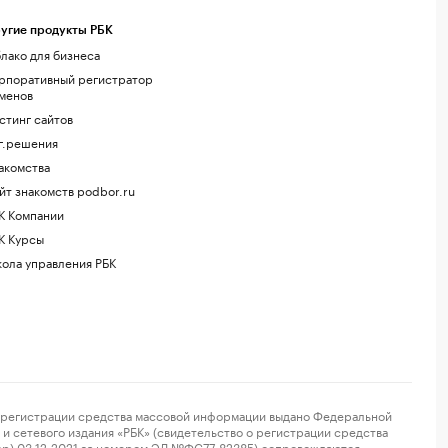
угие продукты РБК
лако для бизнеса
рпоративный регистратор
менов
стинг сайтов
г.решения
акомства
йт знакомств podbor.ru
К Компании
К Курсы
ола управления РБК
регистрации средства массовой информации выдано Федеральной
и сетевого издания «РБК» (свидетельство о регистрации средства
ор) 03.12.2021 за номером ЭЛ №ФС77-82385) сопровождаются