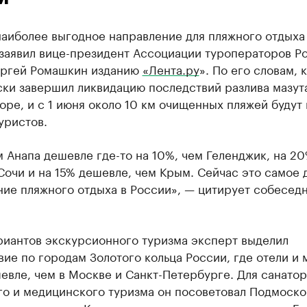
наиболее выгодное направление для пляжного отдыха
 заявил вице-президент Ассоциации туроператоров Р
ергей Ромашкин изданию
«Лента.ру
». По его словам, 
ки завершил ликвидацию последствий разлива мазут
ре, и с 1 июня около 10 км очищенных пляжей будут
уристов.
 Анапа дешевле где-то на 10%, чем Геленджик, на 2
Сочи и на 15% дешевле, чем Крым. Сейчас это самое
ние пляжного отдыха в России», — цитирует собесед
риантов экскурсионного туризма эксперт выделил
ие по городам Золотого кольца России, где отели и 
евле, чем в Москве и Санкт-Петербурге. Для санатор
о и медицинского туризма он посоветовал Подмосков