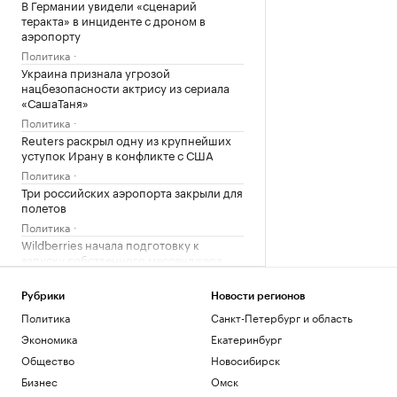
В Германии увидели «сценарий
теракта» в инциденте с дроном в
аэропорту
Политика
Украина признала угрозой
нацбезопасности актрису из сериала
«СашаТаня»
Политика
Reuters раскрыл одну из крупнейших
уступок Ирану в конфликте с США
Политика
Три российских аэропорта закрыли для
полетов
Политика
Wildberries начала подготовку к
запуску собственного мессенджера
Технологии и медиа
Рубрики
Новости регионов
Загрузить еще
Политика
Санкт-Петербург и область
Экономика
Екатеринбург
Общество
Новосибирск
Бизнес
Омск