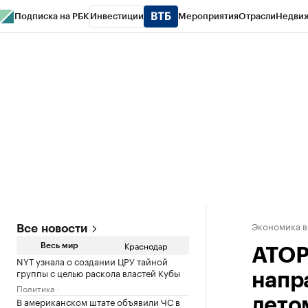
Подписка на РБК
Инвестиции
Мероприятия
Отрасли
Недви
РБК Курсы
РБК Life
Тренды
Визионеры
Национальные проекты
Горо
Газета
Спецпроекты СПб
Конференции СПб
Спецпроекты
Проверк
Экономика в
Все новости
Краснодар
Весь мир
АТОР
NYT узнала о создании ЦРУ тайной
группы с целью раскола властей Кубы
напр
Политика
В американском штате объявили ЧС в
лето