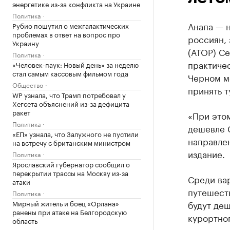
энергетике из-за конфликта на Украине
Политика
Анапа — 
Рубио пошутил о межгалактических
проблемах в ответ на вопрос про
россиян,
Украину
(АТОР) С
Политика
практичес
«Человек-паук: Новый день» за неделю
стал самым кассовым фильмом года
Черном мо
Общество
принять т
WP узнала, что Трамп потребовал у
Хегсета объяснений из-за дефицита
ракет
«При этом
Политика
дешевле 
«ЕП» узнала, что Залужного не пустили
направле
на встречу с британским министром
издание.
Политика
Ярославский губернатор сообщил о
перекрытии трассы на Москву из-за
Среди ва
атаки
путешеств
Политика
Мирный житель и боец «Орлана»
будут деш
ранены при атаке на Белгородскую
курортног
область