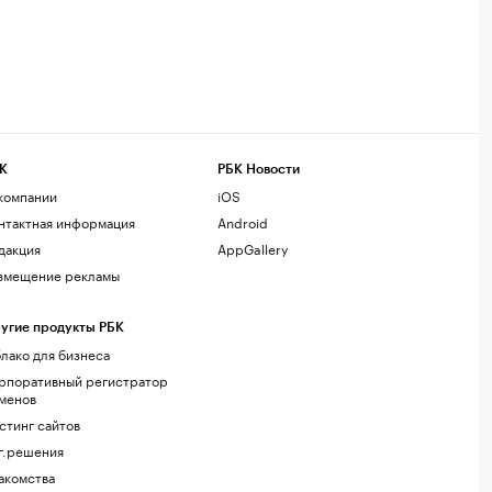
К
РБК Новости
компании
iOS
нтактная информация
Android
дакция
AppGallery
змещение рекламы
угие продукты РБК
лако для бизнеса
рпоративный регистратор
менов
стинг сайтов
г.решения
акомства