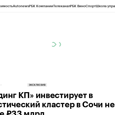
жимость
Autonews
РБК Компании
Телеканал
РБК Вино
Спорт
Школа упра
д
Стиль
Крипто
РБК Бизнес-среда
Дискуссионный клуб
Исследования
К
а контрагентов
Политика
Экономика
Бизнес
Технологии и медиа
Фина
ЭКСКЛЮЗИВ
динг КП» инвестирует в
стический кластер в Сочи не
е ₽33 млрд