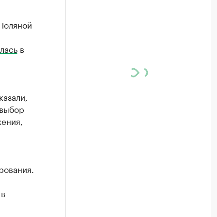
 Поляной
лась
в
казали,
 выбор
жения,
рования.
 в