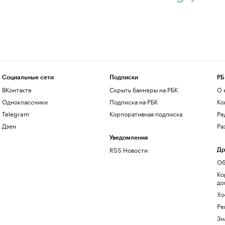
Социальные сети
Подписки
РБ
ВКонтакте
Скрыть баннеры на РБК
О 
Одноклассники
Подписка на РБК
Ко
Telegram
Корпоративная подписка
Ре
Дзен
Ра
Уведомления
RSS Новости
Др
Об
Ко
до
Хо
Ре
Зн