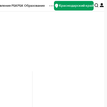
Краснодарский край
вления РБК
РБК Образование
редитные рейтинги
Франшизы
нсы
Рынок наличной валюты