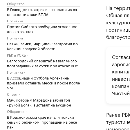
Общество
На террит
В Геленджике закрыли все пляжи из-за
Общая пло
опасности атаки БПЛА
Политика
культурно
Против Сийярто возбудили уголовное
гостиниц
дело о взятках
благоустр
Политика
Пляжи, замки, марципан: гастрогид по
Калининградской области
РБК и РСХБ
Соглас
Белгородский оперштаб назвал число
зареги
пострадавших за сутки при атаках ВСУ
капита
Политика
инвест
В Ассоциации футбола Аргентины
призвали оставить Месси в покое после
компан
ЧМ
Чистый 
Спорт
Мяч, которым Марадона забил гол
«рукой Бога», выставят на аукцион
Общество
Ранее РБ
В Красноярском крае начали поиски
туристиче
семьи с ребенком, пропавшей на реке
Кан
намеревал