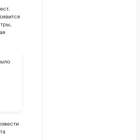
ест.
появится
тры,
ая
было
озвести
та