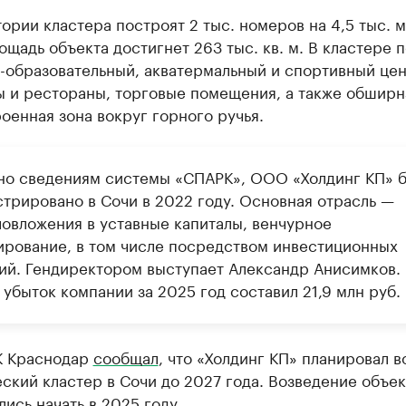
ории кластера построят 2 тыс. номеров на 4,5 тыс. м
щадь объекта достигнет 263 тыс. кв. м. В кластере 
-образовательный, акватермальный и спортивный цен
ы и рестораны, торговые помещения, а также обширн
оенная зона вокруг горного ручья.
но сведениям системы «СПАРК», ООО «Холдинг КП» 
стрировано в Сочи в 2022 году. Основная отрасль —
ловложения в уставные капиталы, венчурное
ирование, в том числе посредством инвестиционных
ий. Гендиректором выступает Александр Анисимков.
убыток компании за 2025 год составил 21,9 млн руб.
К Краснодар
сообщал
, что «Холдинг КП» планировал в
ский кластер в Сочи до 2027 года. Возведение объек
ись начать в 2025 году