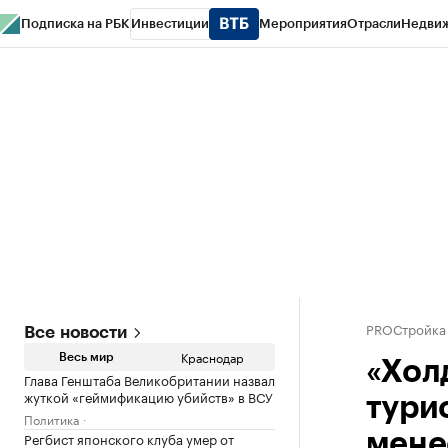
Подписка на РБК
Инвестиции
Мероприятия
Отрасли
Недви
РБК Курсы
РБК Life
Тренды
Визионеры
Национальные проекты
Горо
Газета
Спецпроекты СПб
Конференции СПб
Спецпроекты
Проверк
PROСтройка
Все новости
Краснодар
Весь мир
«Хол
Глава Генштаба Великобритании назвал
жуткой «геймификацию убийств» в ВСУ
тури
Политика
Регбист японского клуба умер от
мене