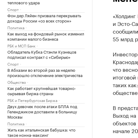
теплового удара
Спорт
«Холдинг
Фон дер Ляйен призвала перекрывать
доходы России «со всех сторон»
и Эсто-Са
Политика
сообщили
Как выход на фондовый рынок изменил
55 млрд р
компании малого бизнеса
РБК и МСП Банк
Обладатель Кубка Стэнли Кузнецов
Инвестор
подписал контракт с «Сибирью»
Краснодар
Спорт
что весн
В Абхазии во второй раз за неделю
произошло отключение электричества
итоговой 
Общество
таких как
Как работает крупнейшая товарно-
обществе
сырьевая биржа страны
РБК и Петербургская Биржа
Двух девочек после атаки БПЛА под
В предста
Геленджиком доставили в больницу
Выход на 
Москвы
объектов 
Политика
Жить как итальянская бабушка: что
начале 20
такое нонна-максинг