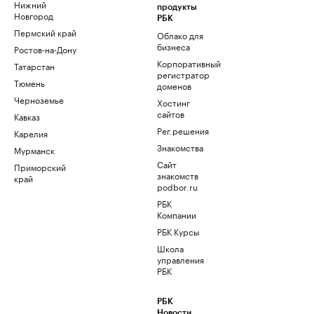
Нижний
продукты
Новгород
РБК
Пермский край
Облако для
бизнеса
Ростов-на-Дону
Корпоративный
Татарстан
регистратор
Тюмень
доменов
Черноземье
Хостинг
сайтов
Кавказ
Рег.решения
Карелия
Знакомства
Мурманск
Сайт
Приморский
знакомств
край
podbor.ru
РБК
Компании
РБК Курсы
Школа
управления
РБК
РБК
Новости