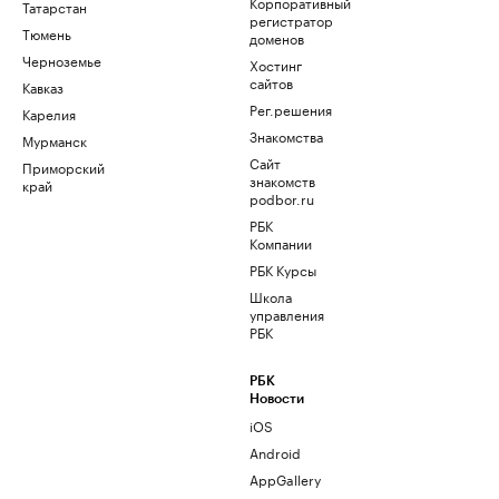
Корпоративный
Татарстан
регистратор
Тюмень
доменов
Черноземье
Хостинг
сайтов
Кавказ
Рег.решения
Карелия
Знакомства
Мурманск
Сайт
Приморский
знакомств
край
podbor.ru
РБК
Компании
РБК Курсы
Школа
управления
РБК
РБК
Новости
iOS
Android
AppGallery