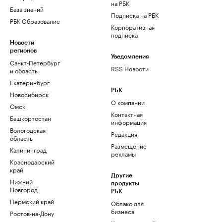
на РБК
База знаний
Подписка на РБК
РБК Образование
Корпоративная
подписка
Новости
регионов
Уведомления
Санкт-Петербург
RSS Новости
и область
Екатеринбург
РБК
Новосибирск
О компании
Омск
Контактная
Башкортостан
информация
Вологодская
Редакция
область
Размещение
Калининград
рекламы
Краснодарский
край
Другие
Нижний
продукты
Новгород
РБК
Пермский край
Облако для
бизнеса
Ростов-на-Дону