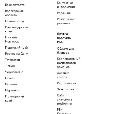
Контактная
Башкортостан
информация
Вологодская
Редакция
область
Размещение
Калининград
рекламы
Краснодарский
край
Другие
Нижний
продукты
Новгород
РБК
Пермский край
Облако для
бизнеса
Ростов-на-Дону
Корпоративный
Татарстан
регистратор
Тюмень
доменов
Черноземье
Хостинг
сайтов
Кавказ
Рег.решения
Карелия
Знакомства
Мурманск
Сайт
Приморский
знакомств
край
podbor.ru
РБК
Компании