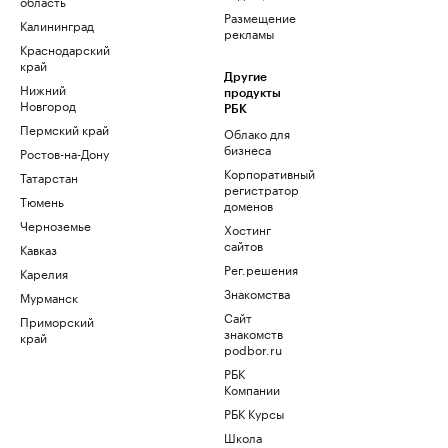
область
Размещение
Калининград
рекламы
Краснодарский
край
Другие
Нижний
продукты
Новгород
РБК
Пермский край
Облако для
бизнеса
Ростов-на-Дону
Корпоративный
Татарстан
регистратор
Тюмень
доменов
Черноземье
Хостинг
сайтов
Кавказ
Рег.решения
Карелия
Знакомства
Мурманск
Сайт
Приморский
знакомств
край
podbor.ru
РБК
Компании
РБК Курсы
Школа