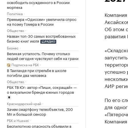
освободить осужденного в России
морпеха
Политика
Компания 
Премьера «Одиссеи» увеличила спрос
Аксайском
на поэму Гомера в России
Об этом 
Общество
развития 
Назван топ-30 самых востребованных
бизнес-книг июля
РАДИО
Бизнес
«Складско
Великая усталость. Почему столько
запустить
людей сегодня чувствуют себя на грани
территор
Подписка на РБК
В Таиланде при стрельбе в школе
успешно 
погибли два человека
нескольк
Общество
АИР реги
РБК ТВ Юг: автор «Пиши, сокращай» —
о визуальном бренде южных городов
По его сл
Краснодарский край
для одног
Зачем смартфону телеобъектив, 200
«Пятерочк
Мп и большой сенсор
Компания
РБК и Huawei
Беспилотную опасность объявили в