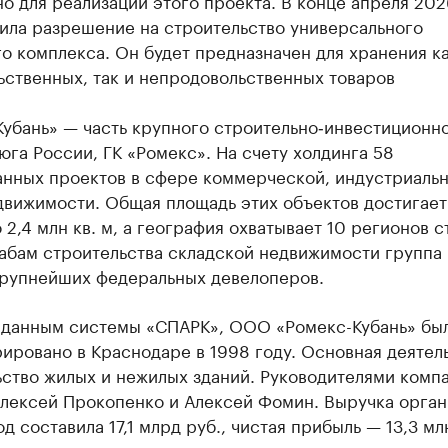
о для реализации этого проекта. В конце апреля 202
чила разрешение на строительство универсального
о комплекса. Он будет предназначен для хранения к
ьственных, так и непродовольственных товаров
Кубань» — часть крупного строительно‑инвестиционн
юга России, ГК «Ромекс». На счету холдинга 58
анных проектов в сфере коммерческой, индустриальн
движимости. Общая площадь этих объектов достигает
2,4 млн кв. м, а география охватывает 10 регионов с
абам строительства складской недвижимости группа 
крупнейших федеральных девелоперов.
 данным системы «СПАРК», ООО «Ромекс-Кубань» бы
ировано в Краснодаре в 1998 году. Основная деятел
ьство жилых и нежилых зданий. Руководителями комп
Алексей Прокопенко и Алексей Фомин. Выручка орган
од составила 17,1 млрд руб., чистая прибыль — 13,3 мл