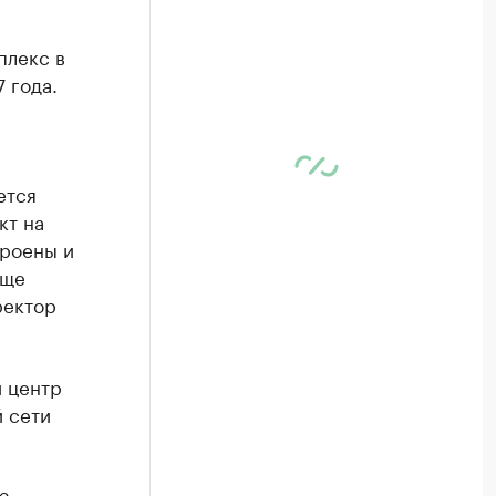
плекс в
 года.
ется
кт на
троены и
еще
ректор
й центр
й сети