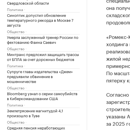
специальн
Свердловской области
она полу
Политика
складског
Синоптик допустил обновление
температурного рекорда в Москве 7
продовол
августа
Общество
«Ромекс‑
Умерла заслуженный тренер России по
фехтованию Фаина Саевич
холдинга 
Общество
реализов
Минтранс предложил защищать трассы
жилой не
от БПЛА за счет дорожных бюджетов
примерно 
Политика
Супруге главы издательства «Джем»
По масшт
предъявили обвинение в
пятерку 
мошенничестве
Общество
Согласно
Bloomberg узнал о серии самоубийств
в Киберкомандовании США
зарегистр
Политика
строител
Землетрясение магнитудой 4,1
указаны 
произошло в Туве
Общество
за 2025 г
Средняя пенсия неработающих