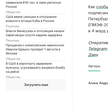
превысила ₽35 тыс. в семи регионах
Как
сооб
России
подписано
Общество
США ввели санкции в отношении
Петербур
военного атташе Кубы в России
(ПМЭФ-20
Политика
в 4 млрд 
Власти Венесуэлы и оппозиция начали
переговоры спустя неделю задержки
Политика
Оператив
Прощание с олимпийским чемпионом
Telegram
Иваном Едешко пройдет 7 августа в
Москве
Дзен
Общество
В США в аэропорту задержали
Авторы
мужчину, угрожавшего взорвать бомбу
на рейсе
Общество
Алина Андр
Загрузить еще