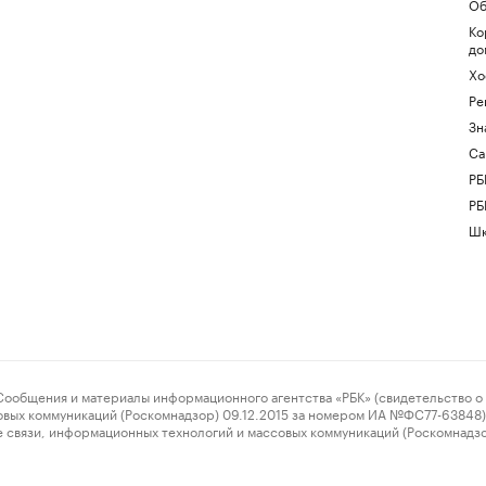
Об
Ко
до
Хо
Ре
Зн
Са
РБ
РБ
Шк
ения и материалы информационного агентства «РБК» (свидетельство о 
овых коммуникаций (Роскомнадзор) 09.12.2015 за номером ИА №ФС77-63848) 
 связи, информационных технологий и массовых коммуникаций (Роскомнадз