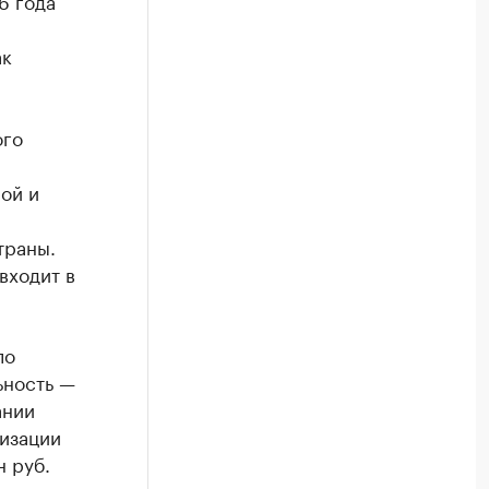
6 года
ак
ого
ой и
траны.
входит в
ло
ьность —
ании
изации
н руб.