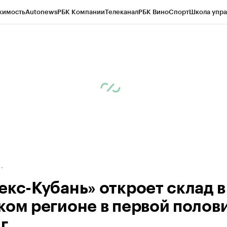
жимость
Autonews
РБК Компании
Телеканал
РБК Вино
Спорт
Школа упра
д
Стиль
Крипто
РБК Бизнес-среда
Дискуссионный клуб
Исследования
К
а контрагентов
Политика
Экономика
Бизнес
Технологии и медиа
Фина
екс-Кубань» откроет склад в
ком регионе в первой полов
г.