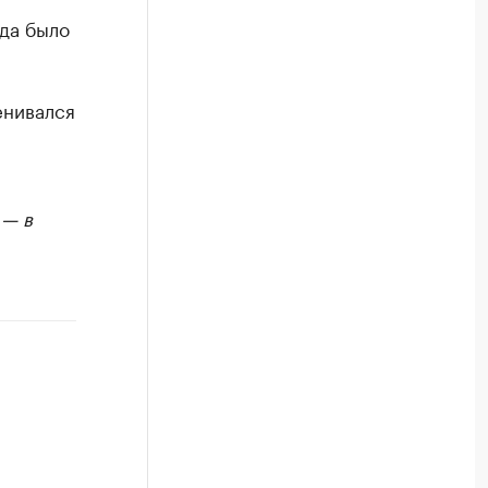
да было
енивался
 — в