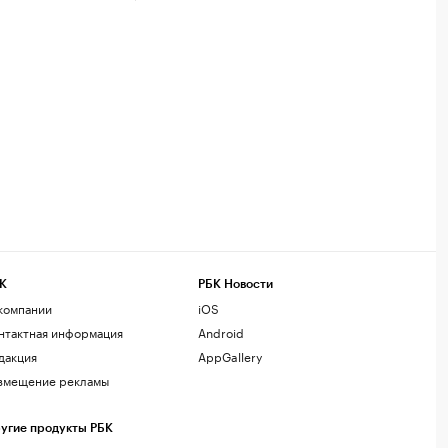
К
РБК Новости
компании
iOS
нтактная информация
Android
дакция
AppGallery
змещение рекламы
угие продукты РБК