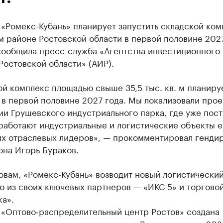
«Ромекс-Кубань» планирует запустить складской ком
 районе Ростовской области в первой половине 2027
сообщила пресс-служба «Агентства инвестиционного
Ростовской области» (АИР).
й комплекс площадью свыше 35,5 тыс. кв. м планиру
 в первой половине 2027 года. Мы локализовали прое
ии Грушевского индустриального парка, где уже пос
работают индустриальные и логистические объекты 
их отраслевых лидеров», — прокомментировал генди
она Игорь Бураков.
овам, «Ромекс-Кубань» возводит новый логистически
о из своих ключевых партнеров — «ИКС 5» и торгово
а».
 «Оптово‑распределительный центр Ростов» создана