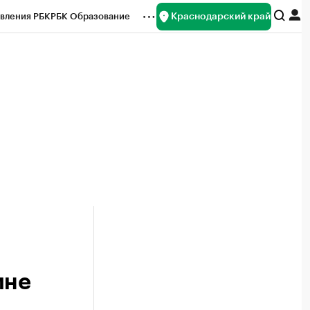
Краснодарский край
вления РБК
РБК Образование
редитные рейтинги
Франшизы
нсы
Рынок наличной валюты
ине