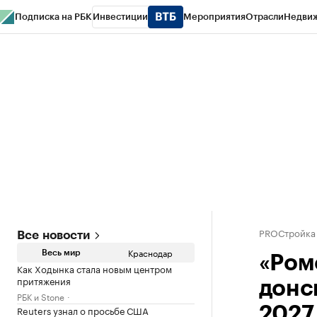
Подписка на РБК
Инвестиции
Мероприятия
Отрасли
Недви
РБК Курсы
РБК Life
Тренды
Визионеры
Национальные проекты
Горо
Газета
Спецпроекты СПб
Конференции СПб
Спецпроекты
Проверк
PROСтройка
Все новости
Краснодар
Весь мир
«Ром
Как Ходынка стала новым центром
притяжения
донс
РБК и Stone
Reuters узнал о просьбе США
2027 