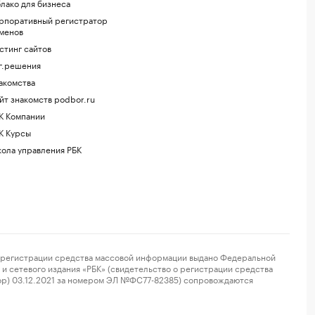
лако для бизнеса
рпоративный регистратор
менов
стинг сайтов
г.решения
акомства
йт знакомств podbor.ru
К Компании
К Курсы
ола управления РБК
регистрации средства массовой информации выдано Федеральной
и сетевого издания «РБК» (свидетельство о регистрации средства
ор) 03.12.2021 за номером ЭЛ №ФС77-82385) сопровождаются