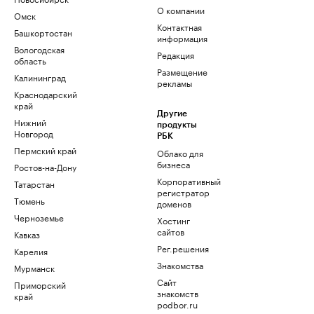
О компании
Омск
Контактная
Башкортостан
информация
Вологодская
Редакция
область
Размещение
Калининград
рекламы
Краснодарский
край
Другие
Нижний
продукты
Новгород
РБК
Пермский край
Облако для
бизнеса
Ростов-на-Дону
Корпоративный
Татарстан
регистратор
Тюмень
доменов
Черноземье
Хостинг
сайтов
Кавказ
Рег.решения
Карелия
Знакомства
Мурманск
Сайт
Приморский
знакомств
край
podbor.ru