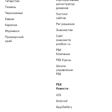
Татарстан
регистратор
Тюмень
доменов
Черноземье
Хостинг
сайтов
Кавказ
Рег.решения
Карелия
Знакомства
Мурманск
Сайт
Приморский
знакомств
край
podbor.ru
РБК
Компании
РБК Курсы
Школа
управления
РБК
РБК
Новости
iOS
Android
AppGallery