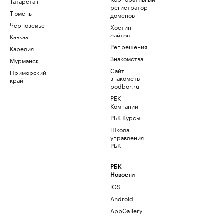
Татарстан
регистратор
Тюмень
доменов
Черноземье
Хостинг
сайтов
Кавказ
Рег.решения
Карелия
Знакомства
Мурманск
Сайт
Приморский
знакомств
край
podbor.ru
РБК
Компании
РБК Курсы
Школа
управления
РБК
РБК
Новости
iOS
Android
AppGallery