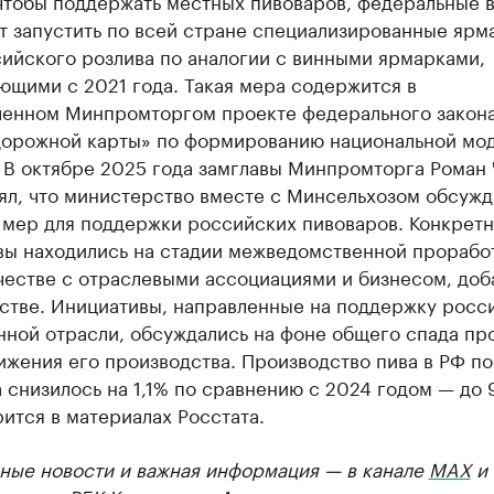
чтобы поддержать местных пивоваров, федеральные 
т запустить по всей стране специализированные ярм
ийского розлива по аналогии с винными ярмарками,
ющими с 2021 года. Такая мера содержится в
ленном Минпромторгом проекте федерального закона
дорожной карты» по формированию национальной мо
. В октябре 2025 года замглавы Минпромторга Роман
ял, что министерство вместе с Минсельхозом обсуж
 мер для поддержки российских пивоваров. Конкрет
вы находились на стадии межведомственной прорабо
честве с отраслевыми ассоциациями и бизнесом, доб
стве. Инициативы, направленные на поддержку росс
нной отрасли, обсуждались на фоне общего спада пр
ижения его производства. Производство пива в РФ по
 снизилось на 1,1% по сравнению с 2024 годом — до 
рится в материалах Росстата.
ные новости и важная информация — в канале
MAX
и