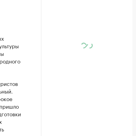
ых
ультуры
ты
ародного
уристов
ьный.
рокое
 пришло
дготовки
х
ть