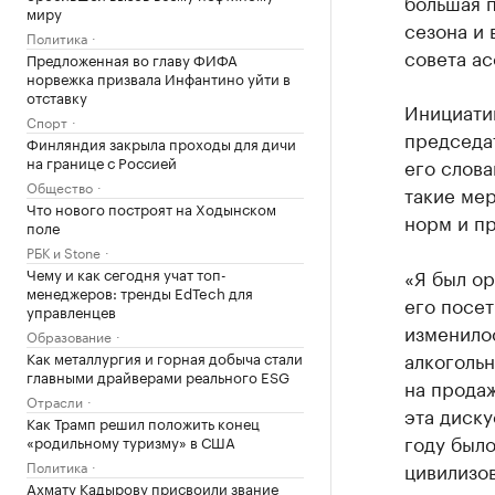
большая п
миру
сезона и 
Политика
совета а
Предложенная во главу ФИФА
норвежка призвала Инфантино уйти в
отставку
Инициати
Спорт
председа
Финляндия закрыла проходы для дичи
на границе с Россией
его слова
Общество
такие ме
Что нового построят на Ходынском
норм и пр
поле
РБК и Stone
Чему и как сегодня учат топ-
«Я был ор
менеджеров: тренды EdTech для
его посет
управленцев
изменило
Образование
алкогольн
Как металлургия и горная добыча стали
главными драйверами реального ESG
на продаж
Отрасли
эта диску
Как Трамп решил положить конец
году было
«родильному туризму» в США
Политика
цивилизов
Ахмату Кадырову присвоили звание