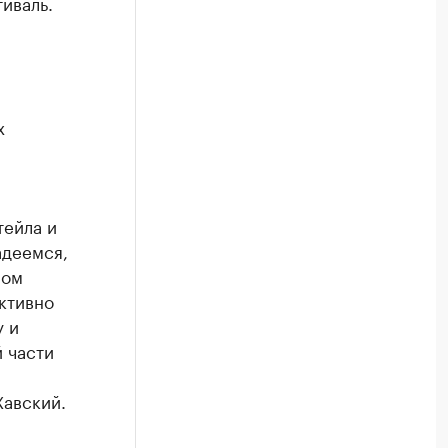
иваль.
х
тейла и
адеемся,
ном
активно
у и
й части
Хавский.