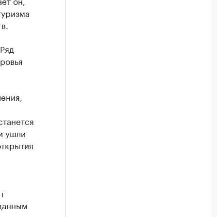
ет он,
туризма
в.
 Ряд
оровья
ления,
станется
и ушли
открытия
т
 данным