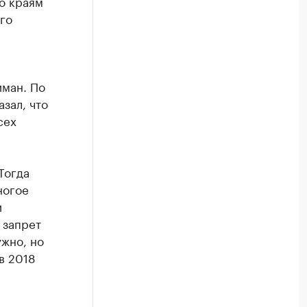
о краям
го
иман. По
зал, что
сех
Тогда
ногое
и
 запрет
ужно, но
в 2018