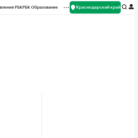
Краснодарский край
вления РБК
РБК Образование
редитные рейтинги
Франшизы
нсы
Рынок наличной валюты