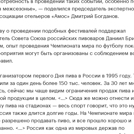
отребность в проведении таких событий, особенно п
в межсезонье», — поделился председатель экспертно
ссоциации отельеров «Амос» Дмитрий Богданов.
ву о проведении подобных фестивалей поддержал
тель Совета Союза российских пивоваров Даниил Бр
м, опыт проведения Чемпионата мира по футболу пока
роприятия могут быть организованы с соблюдением в
авил.
ганизатором первого Дня пива в России в 1995 году. 
или за один день более 150 тыс. человек. За 30 лет м
сь, сейчас мы чаще видим ограничения продаж пива 
ой продукции в целом. <…> Сюда же можно отнести и
у пива на стадионах — весь спорт говорит, что это н
ссия также длится долгие годы. На Чемпионате мира 
 разрешено продавать пиво, и все прошло хорошо и
анно. <…> Россия как одна из мировых держав по