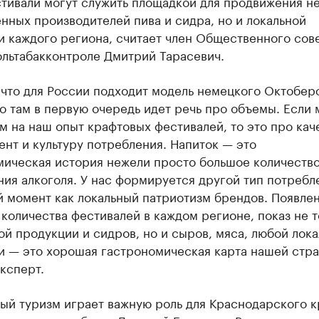
тивали могут служить площадкой для продвижения не
нных производителей пива и сидра, но и локальной
и каждого региона, считает член Общественного сов
ольтабакконтроле Дмитрий Тарасевич.
 что для России подходит модель немецкого Октобер
о там в первую очередь идет речь про объемы. Если 
 на наш опыт крафтовых фестивалей, то это про кач
нт и культуру потребления. Напиток — это
мическая история нежели просто большое количеств
ия алкоголя. У нас формируется другой тип потребл
й момент как локальный патриотизм брендов. Появле
количества фестивалей в каждом регионе, показ не т
й продукции и сидров, но и сыров, мяса, любой лок
и — это хорошая гастрономическая карта нашей стра
ксперт.
ый туризм играет важную роль для Краснодарского к