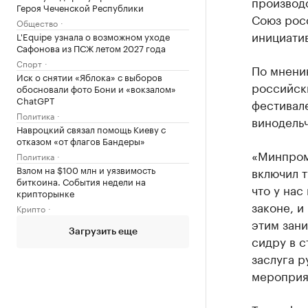
производс
Героя Чеченской Республики
Союз росс
Общество
инициати
L'Equipe узнала о возможном уходе
Сафонова из ПСЖ летом 2027 года
Спорт
По мнени
Иск о снятии «Яблока» с выборов
российск
обосновали фото Бони и «вокзалом»
ChatGPT
фестивал
Политика
винодель
Навроцкий связал помощь Киеву с
отказом «от флагов Бандеры»
«Минпром
Политика
Взлом на $100 млн и уязвимость
включил 
биткоина. События недели на
что у на
крипторынке
законе, и
Крипто
этим зани
Загрузить еще
сидру в с
заслуга р
мероприят