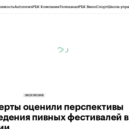
жимость
Autonews
РБК Компании
Телеканал
РБК Вино
Спорт
Школа упра
д
Стиль
Крипто
РБК Бизнес-среда
Дискуссионный клуб
Исследования
К
а контрагентов
Политика
Экономика
Бизнес
Технологии и медиа
Фина
ЭКСКЛЮЗИВ
ерты оценили перспективы
едения пивных фестивалей в
ии