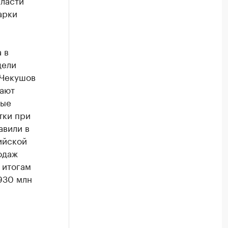
власти
арки
 в
дели
 Чекушов
дают
ные
тки при
авили в
ийской
одаж
 итогам
930 млн