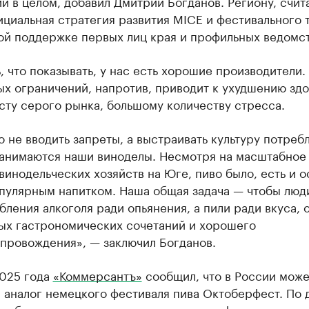
и в целом, добавил Дмитрий Богданов. Региону, счита
циальная стратегия развития MICE и фестивального 
ой поддержке первых лиц края и профильных ведомст
, что показывать, у нас есть хорошие производители.
х ограничений, напротив, приводит к ухудшению зд
сту серого рынка, большому количеству стресса.
 не вводить запреты, а выстраивать культуру потреб
занимаются наши виноделы. Несмотря на масштабное
винодельческих хозяйств на Юге, пиво было, есть и о
пулярным напитком. Наша общая задача — чтобы люд
бления алкоголя ради опьянения, а пили ради вкуса, 
ых гастрономических сочетаний и хорошего
провождения», — заключил Богданов.
2025 года
«Коммерсантъ»
сообщил, что в России може
я аналог немецкого фестиваля пива Октоберфест. По