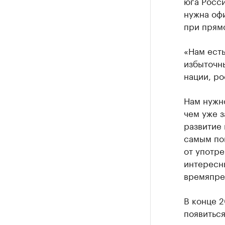
юга Росси
нужна офи
при прям
«Нам есть
избыточны
нации, ро
Нам нужно
чем уже 
развитие 
самым по
от употре
интересн
времяпре
В конце 
появитьс