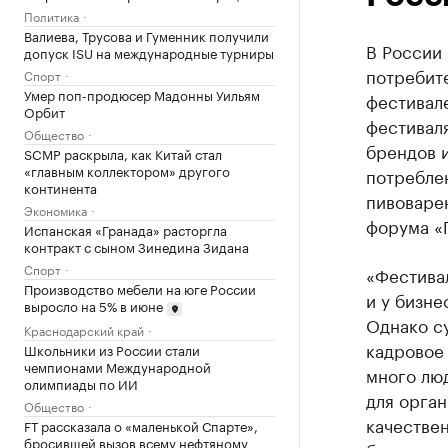
Политика
Валиева, Трусова и Гуменник получили
В России 
допуск ISU на международные турниры
потребит
Спорт
Умер поп-продюсер Мадонны Уильям
фестивал
Орбит
фестивал
Общество
брендов и
SCMP раскрыла, как Китай стал
«главным коллектором» другого
потребле
континента
пивоваре
Экономика
форума «П
Испанская «Гранада» расторгла
контракт с сыном Зинедина Зидана
Спорт
«Фестивал
Производство мебели на юге России
и у бизне
выросло на 5% в июне
Однако с
Краснодарский край
кадровое 
Школьники из России стали
чемпионами Международной
много лю
олимпиады по ИИ
для орга
Общество
качествен
FT рассказала о «маленькой Спарте»,
бросившей вызов всему нефтяному