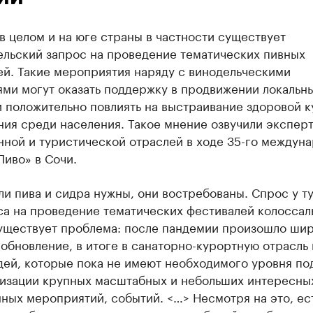
в целом и на юге страны в частности существует
ельский запрос на проведение тематических пивных
ей. Такие мероприятия наряду с винодельческими
ями могут оказать поддержку в продвижении локальн
 положительно повлиять на выстраивание здоровой к
ния среди населения. Такое мнение озвучили экспер
нной и туристической отраслей в ходе 35-го междун
иво» в Сочи.
и пива и сидра нужны, они востребованы. Спрос у т
са на проведение тематических фестивалей колоссал
уществует проблема: после пандемии произошло ши
обновление, в итоге в санаторно-курортную отрасль
дей, которые пока не имеют необходимого уровня по
низации крупных масштабных и небольших интересны
ных мероприятий, событий. <…> Несмотря на это, ес