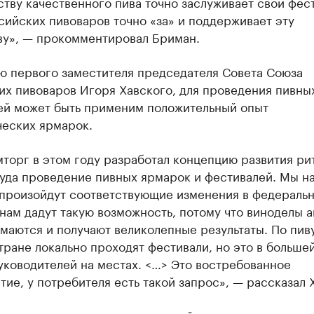
тву качественного пива точно заслуживает свой фест
ийских пивоваров точно «за» и поддерживает эту
ву», — прокомментировал Бриман.
ю первого заместителя председателя Совета Союза
их пивоваров Игоря Хавского, для проведения пивны
ей может быть применим положительный опыт
ческих ярмарок.
торг в этом году разработал концепцию развития ри
туда проведение пивных ярмарок и фестивалей. Мы н
с произойдут соответствующие изменения в федераль
 нам дадут такую возможность, потому что виноделы 
маются и получают великолепные результаты. По пив
тране локально проходят фестивали, но это в больше
уководителей на местах. <…> Это востребованное
ие, у потребителя есть такой запрос», — рассказал 