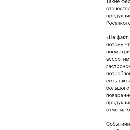
Такие фес
отечестве
продукци
Росалког
«Не факт,
потому чт
посмотрим
ассортиме
гастроно
потреблен
есть тако
большого 
поваренно
продукци
отметил э
Событийн