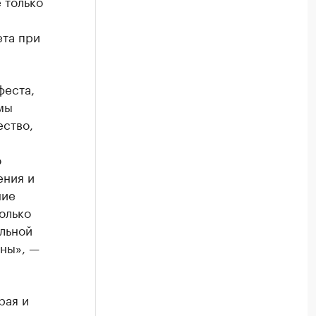
 только
ета при
феста,
мы
ество,
о
ения и
ние
олько
альной
ны», —
рая и