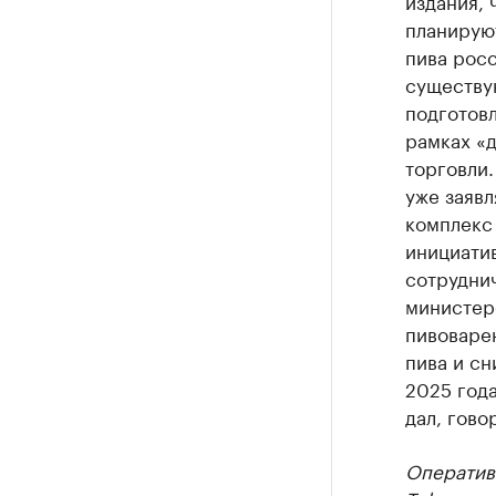
издания, 
планирую
пива росс
существу
подготов
рамках «
торговли
уже заявл
комплекс
инициати
сотрудни
министер
пивоваре
пива и сн
2025 года
дал, гово
Оператив