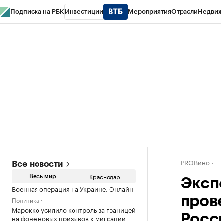
Подписка на РБК
Инвестиции
Мероприятия
Отрасли
Недви
РБК Курсы
РБК Life
Тренды
Визионеры
Национальные проекты
Горо
Газета
Спецпроекты СПб
Конференции СПб
Спецпроекты
Проверк
PROВино
Все новости
Краснодар
Весь мир
Эксп
Военная операция на Украине. Онлайн
пров
Политика
Марокко усилило контроль за границей
Росс
на фоне новых призывов к миграции