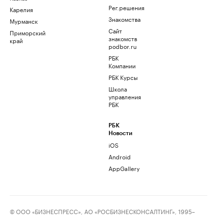
Рег.решения
Карелия
Знакомства
Мурманск
Сайт
Приморский
знакомств
край
podbor.ru
РБК
Компании
РБК Курсы
Школа
управления
РБК
РБК
Новости
iOS
Android
AppGallery
© ООО «БИЗНЕСПРЕСС», АО «РОСБИЗНЕСКОНСАЛТИНГ», 1995–