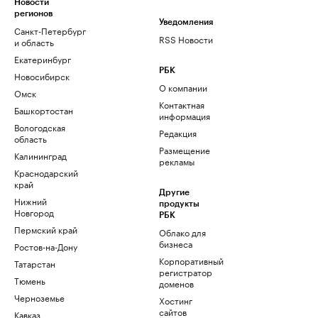
Новости
регионов
Уведомления
Санкт-Петербург
RSS Новости
и область
Екатеринбург
РБК
Новосибирск
О компании
Омск
Контактная
Башкортостан
информация
Вологодская
Редакция
область
Размещение
Калининград
рекламы
Краснодарский
край
Другие
Нижний
продукты
Новгород
РБК
Пермский край
Облако для
бизнеса
Ростов-на-Дону
Корпоративный
Татарстан
регистратор
Тюмень
доменов
Черноземье
Хостинг
сайтов
Кавказ