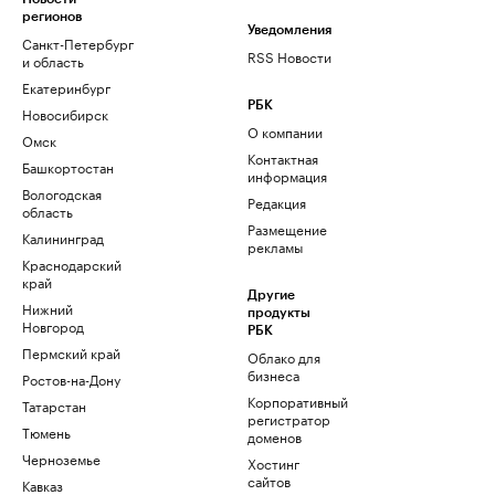
регионов
Уведомления
Санкт-Петербург
RSS Новости
и область
Екатеринбург
РБК
Новосибирск
О компании
Омск
Контактная
Башкортостан
информация
Вологодская
Редакция
область
Размещение
Калининград
рекламы
Краснодарский
край
Другие
Нижний
продукты
Новгород
РБК
Пермский край
Облако для
бизнеса
Ростов-на-Дону
Корпоративный
Татарстан
регистратор
Тюмень
доменов
Черноземье
Хостинг
сайтов
Кавказ