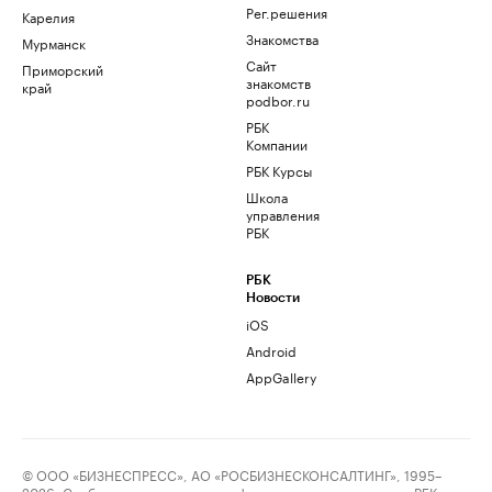
Рег.решения
Карелия
Знакомства
Мурманск
Сайт
Приморский
знакомств
край
podbor.ru
РБК
Компании
РБК Курсы
Школа
управления
РБК
РБК
Новости
iOS
Android
AppGallery
© ООО «БИЗНЕСПРЕСС», АО «РОСБИЗНЕСКОНСАЛТИНГ», 1995–
2026. Сообщения и материалы информационного агентства «РБК»