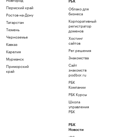
РБК
Пермский край
Облако для
бизнеса
Ростов-на-Дону
Корпоративный
Татарстан
регистратор
Тюмень
доменов
Черноземье
Хостинг
сайтов
Кавказ
Рег.решения
Карелия
Знакомства
Мурманск
Сайт
Приморский
знакомств
край
podbor.ru
РБК
Компании
РБК Курсы
Школа
управления
РБК
РБК
Новости
iOS