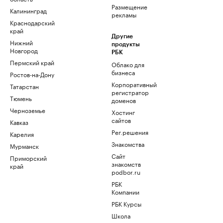
Размещение
Калининград
рекламы
Краснодарский
край
Другие
Нижний
продукты
Новгород
РБК
Пермский край
Облако для
бизнеса
Ростов-на-Дону
Корпоративный
Татарстан
регистратор
Тюмень
доменов
Черноземье
Хостинг
сайтов
Кавказ
Рег.решения
Карелия
Знакомства
Мурманск
Сайт
Приморский
знакомств
край
podbor.ru
РБК
Компании
РБК Курсы
Школа