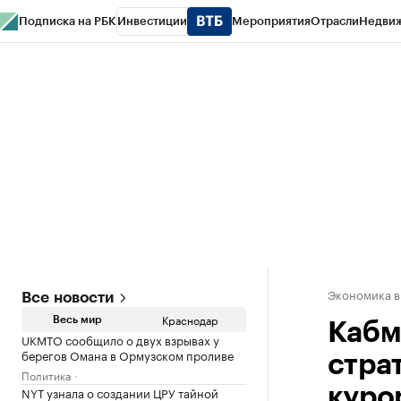
Подписка на РБК
Инвестиции
Мероприятия
Отрасли
Недви
РБК Курсы
РБК Life
Тренды
Визионеры
Национальные проекты
Горо
Газета
Спецпроекты СПб
Конференции СПб
Спецпроекты
Проверк
Экономика в
Все новости
Краснодар
Весь мир
Кабм
UKMTO сообщило о двух взрывах у
берегов Омана в Ормузском проливе
стра
Политика
NYT узнала о создании ЦРУ тайной
куро