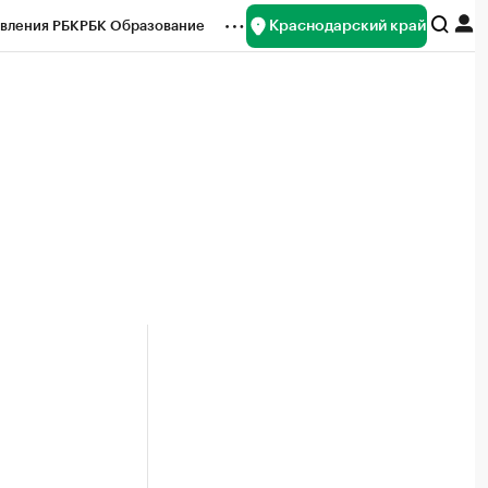
Краснодарский край
вления РБК
РБК Образование
редитные рейтинги
Франшизы
нсы
Рынок наличной валюты