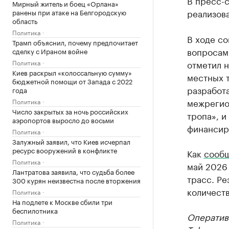
В пресс-с
Мирный житель и боец «Орлана»
реализов
ранены при атаке на Белгородскую
область
Политика
В ходе с
Трамп объяснил, почему предпочитает
вопросам
сделку с Ираном войне
Политика
отметил н
Киев раскрыл «колоссальную сумму»
местных т
бюджетной помощи от Запада с 2022
разработ
года
межрегио
Политика
Число закрытых за ночь российских
тропа», и
аэропортов выросло до восьми
финансир
Политика
Залужный заявил, что Киев исчерпал
ресурс вооружений в конфликте
Как
сооб
Политика
май 2026 
Лантратова заявила, что судьба более
трасс. Ре
300 курян неизвестна после вторжения
количеств
Политика
На подлете к Москве сбили три
беспилотника
Оператив
Политика