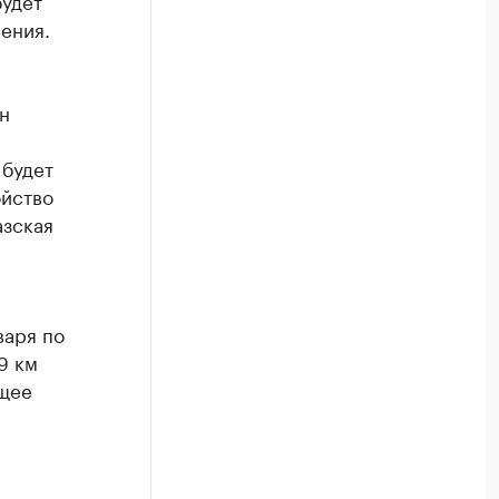
будет
ения.
н
 будет
ойство
азская
варя по
9 км
бщее