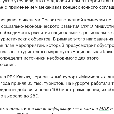
лужбе уточнили, что предположительно второй этап 
ан с применением механизма концессионного соглаш
овещания с членами Правительственной комиссии по
 социально-экономического развития СКФО Мишусти
еобходимость развития национальных, региональных,
уристических объектов. В рамках этого направления
ан план мероприятий, который предусмотрит обустр
нального туристского маршрута «Национальная Кавк
 определит источники необходимого для этого
ования.
щал
РБК Кавказ, горнолыжный курорт «Мамисон» с ян
года принял 35 тыс. туристов. На курорте работали 1
зиденты добавили более 100 мест размещения, их о
о выросло до 280.
ные новости и важная информация — в канале
MAX
и