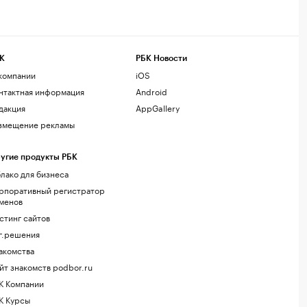
К
РБК Новости
компании
iOS
нтактная информация
Android
дакция
AppGallery
змещение рекламы
угие продукты РБК
лако для бизнеса
рпоративный регистратор
менов
стинг сайтов
г.решения
акомства
йт знакомств podbor.ru
К Компании
К Курсы