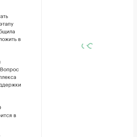
ать
этапу
общила
ложить в
й
 Вопрос
плекса
оддержки
О
ится в