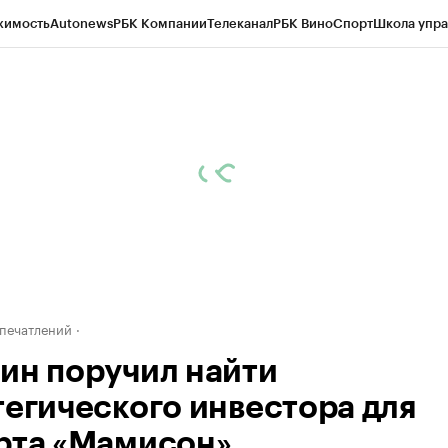
жимость
Autonews
РБК Компании
Телеканал
РБК Вино
Спорт
Школа упра
д
Стиль
Крипто
РБК Бизнес-среда
Дискуссионный клуб
Исследования
К
а контрагентов
Политика
Экономика
Бизнес
Технологии и медиа
Фина
печатлений
ин поручил найти
тегического инвестора для
рта «Мамисон»