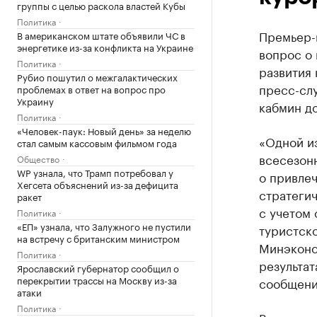
группы с целью раскола властей Кубы
Политика
Премьер-
В американском штате объявили ЧС в
энергетике из-за конфликта на Украине
вопрос о 
Политика
развития
Рубио пошутил о межгалактических
пресс-слу
проблемах в ответ на вопрос про
Украину
кабмин до
Политика
«Человек-паук: Новый день» за неделю
«Одной и
стал самым кассовым фильмом года
всесезон
Общество
WP узнала, что Трамп потребовал у
о привлеч
Хегсета объяснений из-за дефицита
стратеги
ракет
с учетом 
Политика
«ЕП» узнала, что Залужного не пустили
туристск
на встречу с британским министром
Минэконо
Политика
результат
Ярославский губернатор сообщил о
перекрытии трассы на Москву из-за
сообщени
атаки
Политика