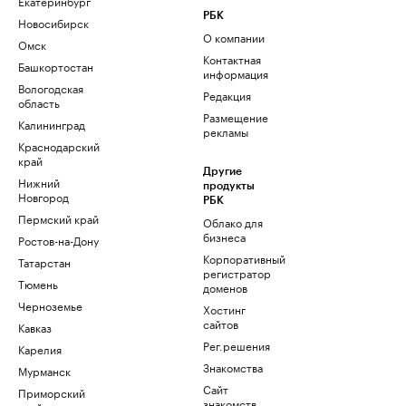
Екатеринбург
РБК
Новосибирск
О компании
Омск
Контактная
Башкортостан
информация
Вологодская
Редакция
область
Размещение
Калининград
рекламы
Краснодарский
край
Другие
Нижний
продукты
Новгород
РБК
Пермский край
Облако для
бизнеса
Ростов-на-Дону
Корпоративный
Татарстан
регистратор
Тюмень
доменов
Черноземье
Хостинг
сайтов
Кавказ
Рег.решения
Карелия
Знакомства
Мурманск
Сайт
Приморский
знакомств