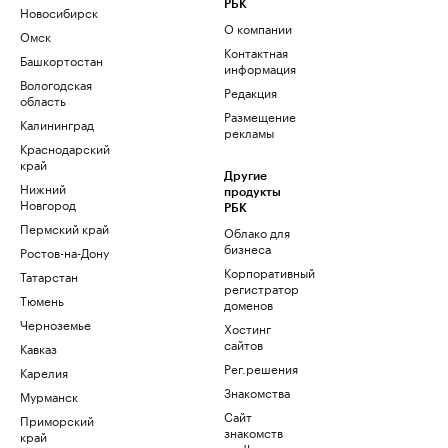
РБК
Новосибирск
О компании
Омск
Контактная
Башкортостан
информация
Вологодская
Редакция
область
Размещение
Калининград
рекламы
Краснодарский
край
Другие
Нижний
продукты
Новгород
РБК
Пермский край
Облако для
бизнеса
Ростов-на-Дону
Корпоративный
Татарстан
регистратор
Тюмень
доменов
Черноземье
Хостинг
сайтов
Кавказ
Рег.решения
Карелия
Знакомства
Мурманск
Сайт
Приморский
знакомств
край
podbor.ru