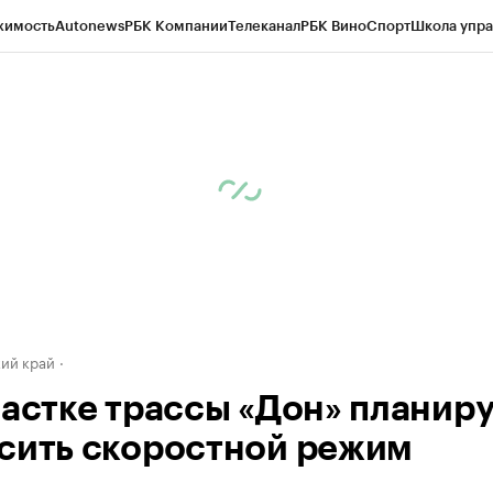
жимость
Autonews
РБК Компании
Телеканал
РБК Вино
Спорт
Школа упра
д
Стиль
Крипто
РБК Бизнес-среда
Дискуссионный клуб
Исследования
К
а контрагентов
Политика
Экономика
Бизнес
Технологии и медиа
Фина
ий край
частке трассы «Дон» планир
сить скоростной режим