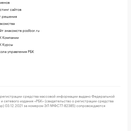
менов
стинг сайтов
г.решения
акомства
йт знакомств podbor.ru
К Компании
К Курсы
ола управления РБК
регистрации средства массовой информации выдано Федеральной
и сетевого издания «РБК» (свидетельство о регистрации средства
ор) 03.12.2021 за номером ЭЛ №ФС77-82385) сопровождаются