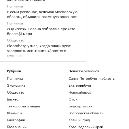
Политика
В семи регионах, включая Московскую
область, объявили ракетную опасность
Политика
«Одиссея» Нолана собрала в прокате
более $1 млрд
Общество
Bloomberg узнал, когда планируют
завершить испытания «Золотого
купола»
Политика
Четыре доступных и понятных
инструмента диверсификации
Рубрики
Новости регионов
накоплений
Политика
Санкт-Петербург и область
РБК и Сбер
Экономика
Екатеринбург
Трамп попросил уйти с заседания
Общество
Новосибирск
Госдепа раньше, чтобы «вести войну»
Бизнес
Омск
Политика
Технологии и медиа
Башкортостан
Загрузить еще
Финансы
Вологодская область
Биографии
Калининград
База знаний
Краснодарский край