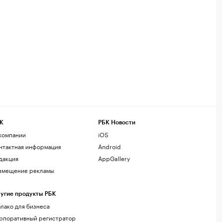
К
РБК Новости
компании
iOS
нтактная информация
Android
дакция
AppGallery
змещение рекламы
угие продукты РБК
лако для бизнеса
рпоративный регистратор