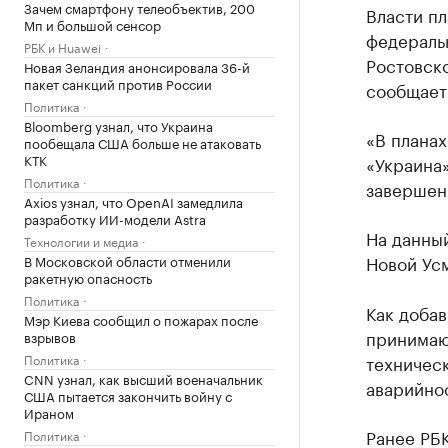
Зачем смартфону телеобъектив, 200
Власти п
Мп и большой сенсор
федеральн
РБК и Huawei
Ростовск
Новая Зеландия анонсировала 36-й
пакет санкций против России
сообщае
Политика
Bloomberg узнал, что Украина
«В планах
пообещала США больше не атаковать
КТК
«Украина»
Политика
завершен
Axios узнал, что OpenAI замедлила
разработку ИИ-модели Astra
На данный
Технологии и медиа
Новой Усм
В Московской области отменили
ракетную опасность
Политика
Как доба
Мэр Киева сообщил о пожарах после
принимаю
взрывов
Политика
техничес
CNN узнал, как высший военачальник
аварийно
США пытается закончить войну с
Ираном
Ранее РБ
Политика