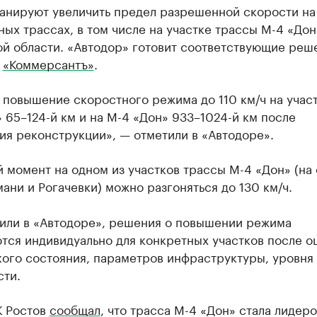
ланируют увеличить предел разрешенной скорости на
ых трассах, в том числе на участке трассы М-4 «Дон
ой области. «Автодор» готовит соответствующие реш
т
«Коммерсантъ»
.
 повышение скоростного режима до 110 км/ч на учас
 65–124-й км и на М-4 «Дон» 933–1024-й км после
ия реконструкции», — отметили в «Автодоре».
 момент на одном из участков трассы М-4 «Дон» (на
ани и Рогачевки) можно разгоняться до 130 км/ч.
вили в «Автодоре», решения о повышении режима
тся индивидуально для конкретных участков после о
кого состояния, параметров инфраструктуры, уровня
сти.
К Ростов
сообщал
, что траcса М-4 «Дон» стала лидер