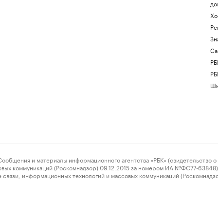
до
Хо
Ре
Зн
Са
РБ
РБ
Шк
ения и материалы информационного агентства «РБК» (свидетельство о 
овых коммуникаций (Роскомнадзор) 09.12.2015 за номером ИА №ФС77-63848) 
 связи, информационных технологий и массовых коммуникаций (Роскомнадз