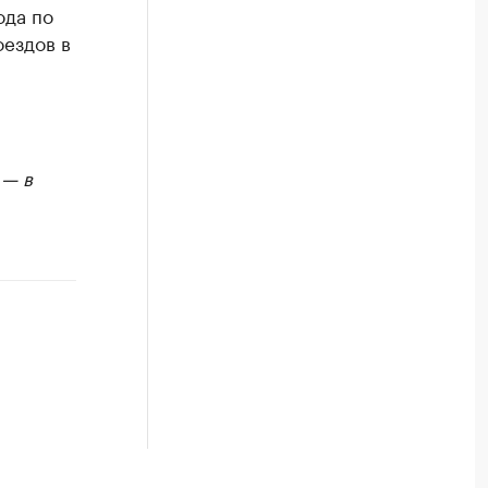
ода по
оездов в
 — в