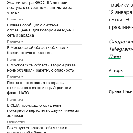
Экс-министра ВВС США лишили
трафику в
доступа к секретным данным из-за
12 января
утечки
сутки. Эт
Политика
Шуваев сообщил о системе
празднич
оповещения, для которой не нужны
сеть и зарядка
Оператив
Политика
В Московской области объявили
Telegram
беспилотную опасность
Дзен
Политика
В Московской области второй раз за
ночь объявили ракетную опасность
Авторы
Политика
Пентагон отстранил генерала,
отвечавшего за помощь Украине и
Ирина Ники
фланг НАТО
Политика
В США произошло крушение
пожарного вертолета с двумя членами
экипажа
Общество
Ракетную опасность объявили в
Московской области