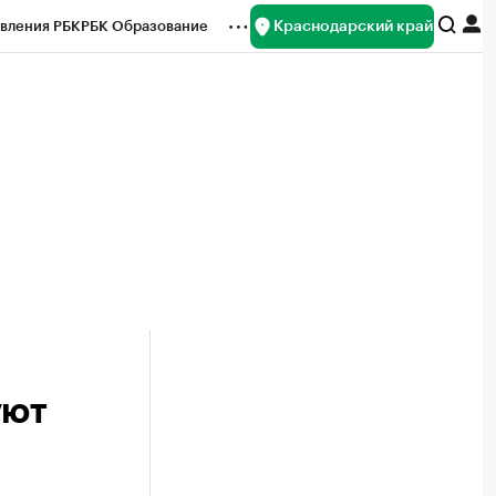
Краснодарский край
вления РБК
РБК Образование
редитные рейтинги
Франшизы
нсы
Рынок наличной валюты
уют