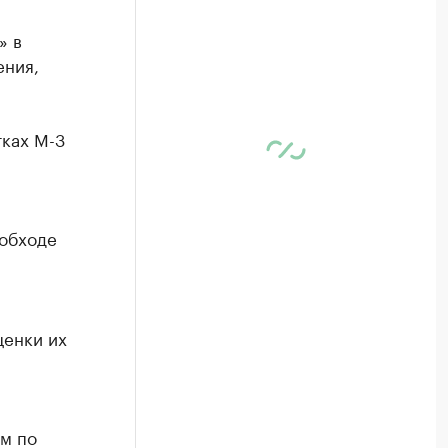
» в
ения,
тках М-3
 обходе
ценки их
ом по