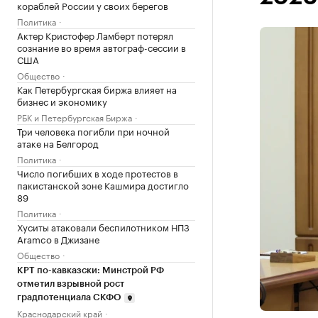
кораблей России у своих берегов
Политика
Актер Кристофер Ламберт потерял
сознание во время автограф-сессии в
США
Общество
Как Петербургская биржа влияет на
бизнес и экономику
РБК и Петербургская Биржа
Три человека погибли при ночной
атаке на Белгород
Политика
Число погибших в ходе протестов в
пакистанской зоне Кашмира достигло
89
Политика
Хуситы атаковали беспилотником НПЗ
Aramco в Джизане
Общество
КРТ по-кавказски: Минстрой РФ
отметил взрывной рост
градпотенциала СКФО
Краснодарский край