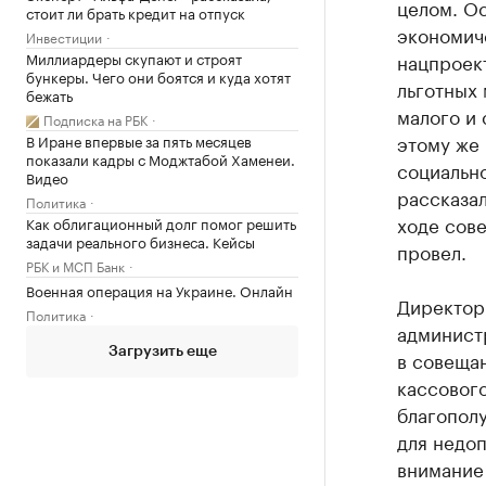
целом. О
стоит ли брать кредит на отпуск
экономиче
Инвестиции
Миллиардеры скупают и строят
нацпроек
бункеры. Чего они боятся и куда хотят
льготных
бежать
малого и 
Подписка на РБК
этому же
В Иране впервые за пять месяцев
показали кадры с Моджтабой Хаменеи.
социальн
Видео
рассказа
Политика
ходе сове
Как облигационный долг помог решить
задачи реального бизнеса. Кейсы
провел.
РБК и МСП Банк
Военная операция на Украине. Онлайн
Директор
Политика
администр
Загрузить еще
в совещан
кассовог
благополу
для недо
внимание 