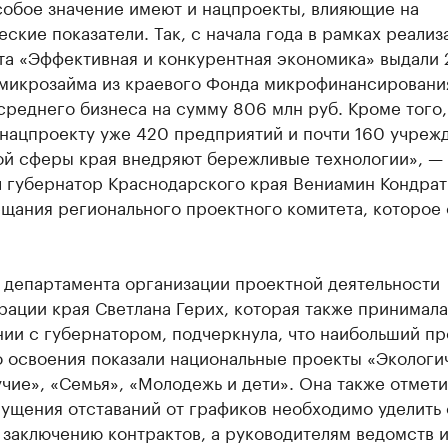
собое значение имеют и нацпроекты, влияющие на
ские показатели. Так, с начала года в рамках реализ
та «Эффективная и конкурентная экономика» выдали 
 микрозайма из краевого Фонда микрофинансировани
среднего бизнеса на сумму 806 млн руб. Кроме того,
 нацпроекту уже 420 предприятий и почти 160 учреж
ой сферы края внедряют бережливые технологии», —
л губернатор Краснодарского края Вениамин Кондрат
щания регионального проектного комитета, которое 
 департамента организации проектной деятельности
ации края Светлана Герих, которая также принимала
ии с губернатором, подчеркнула, что наибольший пр
о освоения показали национальные проекты «Экологи
чие», «Семья», «Молодежь и дети». Она также отмети
пущения отставаний от графиков необходимо уделить
заключению контрактов, а руководителям ведомств и