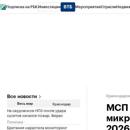
Подписка на РБК
Инвестиции
Мероприятия
Отрасли
Недви
РБК Курсы
РБК Life
Тренды
Визионеры
Национальные проекты
Горо
Газета
Спецпроекты СПб
Конференции СПб
Спецпроекты
Проверк
Краснодарск
Все новости
Краснодар
Весь мир
МСП 
На саудовском НПЗ после удара
хуситов начался пожар. Видео
микр
Политика
Британия нарастила мониторинг
2026 