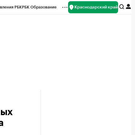
Краснодарский край
вления РБК
РБК Образование
редитные рейтинги
Франшизы
нсы
Рынок наличной валюты
ных
а