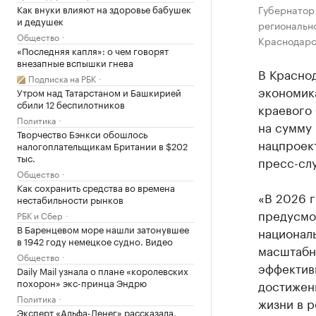
Как внуки влияют на здоровье бабушек
Губернатор
и дедушек
региональн
Общество
Краснодарс
«Последняя капля»: о чем говорят
внезапные вспышки гнева
В Красно
Подписка на РБК
экономика
Утром над Татарстаном и Башкирией
сбили 12 беспилотников
краевого
Политика
на сумму 
Творчество Бэнкси обошлось
нацпроек
налогоплательщикам Британии в $202
тыс.
пресс-сл
Общество
Как сохранить средства во времена
«В 2026 
нестабильности рынков
предусмо
РБК и Сбер
В Баренцевом море нашли затонувшее
национал
в 1942 году немецкое судно. Видео
масштабн
Общество
эффективн
Daily Mail узнала о плане «королевских
похорон» экс-принца Эндрю
достижен
Политика
жизни в р
Эксперт «Альфа-Денег» рассказала,