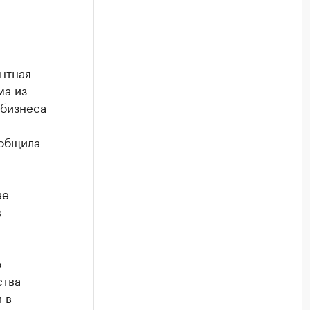
нтная
ма из
 бизнеса
ообщила
ае
в
о
ства
 в