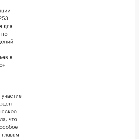
ации
253
я для
 по
дений
ьев в
он
 участие
оцент
ческое
ла, что
 особое
 главам