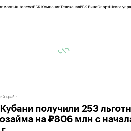
жимость
Autonews
РБК Компании
Телеканал
РБК Вино
Спорт
Школа упра
д
Стиль
Крипто
РБК Бизнес-среда
Дискуссионный клуб
Исследования
К
а контрагентов
Политика
Экономика
Бизнес
Технологии и медиа
Фина
ий край
Кубани получили 253 льгот
озайма на ₽806 млн с начал
г.