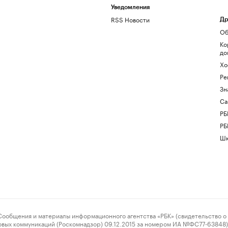
Уведомления
RSS Новости
Др
Об
Ко
до
Хо
Ре
Зн
Са
РБ
РБ
Шк
ения и материалы информационного агентства «РБК» (свидетельство о 
овых коммуникаций (Роскомнадзор) 09.12.2015 за номером ИА №ФС77-63848) 