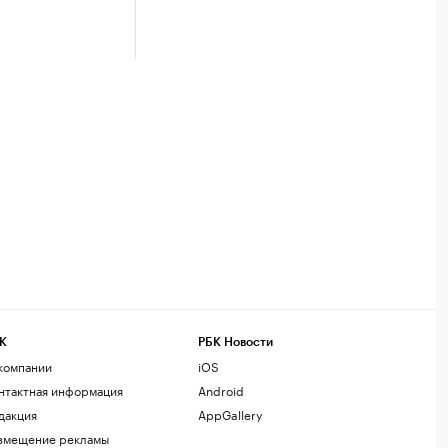
К
РБК Новости
компании
iOS
нтактная информация
Android
дакция
AppGallery
змещение рекламы