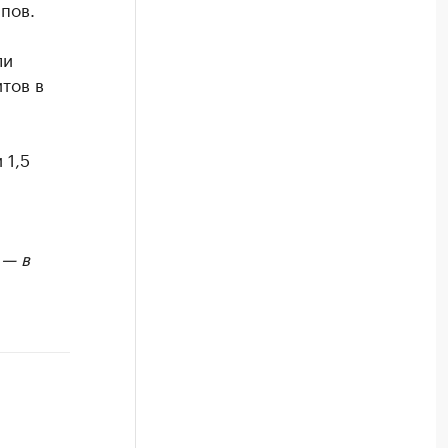
пов.
ли
тов в
 1,5
 — в