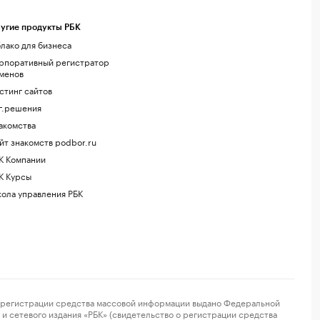
угие продукты РБК
лако для бизнеса
рпоративный регистратор
менов
стинг сайтов
г.решения
акомства
йт знакомств podbor.ru
К Компании
К Курсы
ола управления РБК
регистрации средства массовой информации выдано Федеральной
и сетевого издания «РБК» (свидетельство о регистрации средства