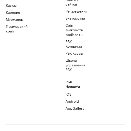
сайтов
Кавказ
Рег.решения
Карелия
Знакомства
Мурманск
Сайт
Приморский
знакомств
край
podbor.ru
РБК
Компании
РБК Курсы
Школа
управления
РБК
РБК
Новости
iOS
Android
AppGallery