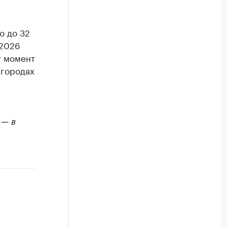
ю до 32
 2026
т момент
 городах
 — в