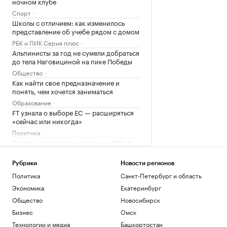
ночном клубе
Спорт
Школы с отличием: как изменилось
представление об учебе рядом с домом
РБК и ПИК Серия плюс
Альпинисты за год не сумели добраться
до тела Наговициной на пике Победы
Общество
Как найти свое предназначение и
понять, чем хочется заниматься
Образование
FT узнала о выборе ЕС — расширяться
«сейчас или никогда»
Политика
Почему доллар поднялся выше ₽82: 3
причины падения курса рубля
Инвестиции
Рубрики
Новости регионов
Политика
Санкт-Петербург и область
Загрузить еще
Экономика
Екатеринбург
Общество
Новосибирск
Бизнес
Омск
Технологии и медиа
Башкортостан