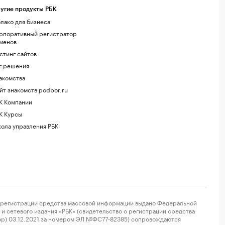
угие продукты РБК
лако для бизнеса
рпоративный регистратор
менов
стинг сайтов
г.решения
акомства
йт знакомств podbor.ru
К Компании
К Курсы
ола управления РБК
регистрации средства массовой информации выдано Федеральной
и сетевого издания «РБК» (свидетельство о регистрации средства
ор) 03.12.2021 за номером ЭЛ №ФС77-82385) сопровождаются