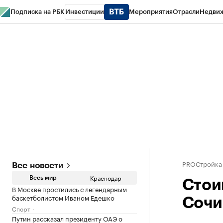
Подписка на РБК
Инвестиции
Мероприятия
Отрасли
Недви
РБК Курсы
РБК Life
Тренды
Визионеры
Национальные проекты
Горо
Газета
Спецпроекты СПб
Конференции СПб
Спецпроекты
Проверк
PROСтройка
Все новости
Краснодар
Весь мир
Стои
В Москве простились с легендарным
баскетболистом Иваном Едешко
Сочи 
Спорт
Путин рассказал президенту ОАЭ о