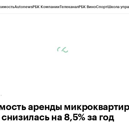
жимость
Autonews
РБК Компании
Телеканал
РБК Вино
Спорт
Школа упра
д
Стиль
Крипто
РБК Бизнес-среда
Дискуссионный клуб
Исследования
К
а контрагентов
Политика
Экономика
Бизнес
Технологии и медиа
Фина
мость аренды микроквартир
снизилась на 8,5% за год