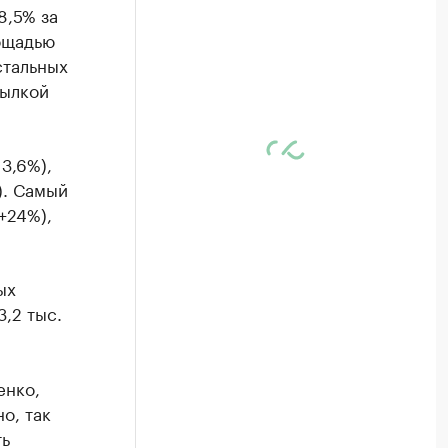
8,5% за
ощадью
стальных
ылкой
3,6%),
). Самый
+24%),
ых
,2 тыс.
енко,
о, так
ть