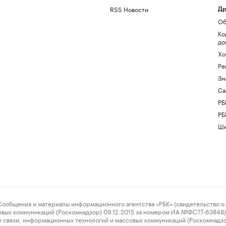
RSS Новости
Др
Об
Ко
до
Хо
Ре
Зн
Са
РБ
РБ
Шк
ения и материалы информационного агентства «РБК» (свидетельство о 
овых коммуникаций (Роскомнадзор) 09.12.2015 за номером ИА №ФС77-63848) 
 связи, информационных технологий и массовых коммуникаций (Роскомнадз