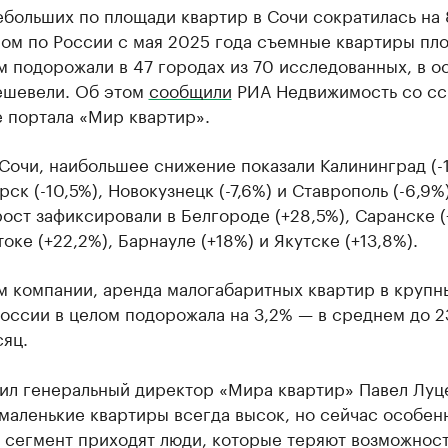
больших по площади квартир в Сочи сократилась на 
лом по России с мая 2025 года съемные квартиры пл
 м подорожали в 47 городах из 70 исследованных, в о
ешевели. Об этом
сообщили
РИА Недвижимость со сс
 портала «Мир квартир».
Сочи, наибольшее снижение показали Калининград (-1
ск (-10,5%), Новокузнецк (-7,6%) и Ставрополь (-6,9%
ост зафиксировали в Белгороде (+28,5%), Саранске (
оке (+22,2%), Барнауле (+18%) и Якутске (+13,8%).
м компании, аренда малогабаритных квартир в крупн
оссии в целом подорожала на 3,2% — в среднем до 23
сяц.
тил генеральный директор «Мира квартир» Павел Луц
маленькие квартиры всегда высок, но сейчас особенн
т сегмент приходят люди, которые теряют возможнос