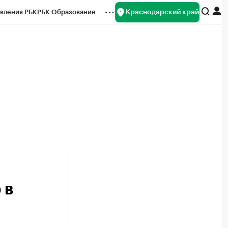
Краснодарский край
вления РБК
РБК Образование
редитные рейтинги
Франшизы
нсы
Рынок наличной валюты
 в