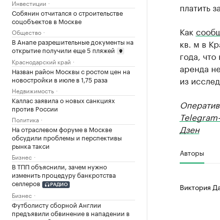
Инвестиции
платить з
Собянин отчитался о строительстве
соцобъектов в Москве
Как
сооб
Общество
В Анапе разрешительные документы на
кв. м в К
открытие получили еще 5 пляжей
года, что
Краснодарский край
аренда н
Назван район Москвы с ростом цен на
из исслед
новостройки в июле в 1,75 раза
Недвижимость
Каллас заявила о новых санкциях
Оператив
против России
Telegram
Политика
Дзен
На отраслевом форуме в Москве
обсудили проблемы и перспективы
рынка такси
Авторы
Бизнес
В ТПП объяснили, зачем нужно
изменить процедуру банкротства
селлеров
Виктория Д
РАДИО
Бизнес
Футболисту сборной Англии
предъявили обвинение в нападении в