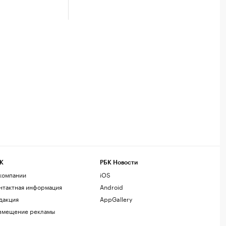
К
РБК Новости
компании
iOS
нтактная информация
Android
дакция
AppGallery
змещение рекламы