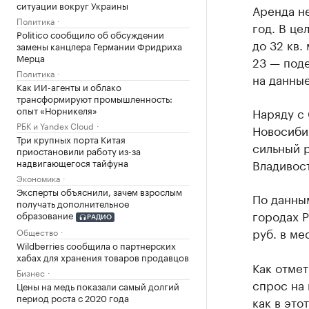
ситуации вокруг Украины
Аренда не
Политика
год. В це
Politico сообщило об обсуждении
до 32 кв.
замены канцлера Германии Фридриха
Мерца
23 — под
Политика
на данные
Как ИИ-агенты и облако
трансформируют промышленность:
опыт «Норникеля»
Наряду с 
РБК и Yandex Cloud
Новосибир
Три крупных порта Китая
сильный р
приостановили работу из-за
надвигающегося тайфуна
Владивост
Экономика
Эксперты объяснили, зачем взрослым
По данны
получать дополнительное
городах Р
образование
РАДИО
руб. в ме
Общество
Wildberries сообщила о партнерских
хабах для хранения товаров продавцов
Как отме
Бизнес
спрос на 
Цены на медь показали самый долгий
период роста с 2020 года
как в это