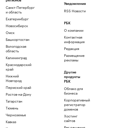
регионов
Уведомления
Санкт-Петербург
RSS Новости
и область
Екатеринбург
РБК
Новосибирск
О компании
Омск
Контактная
Башкортостан
информация
Вологодская
Редакция
область
Размещение
Калининград
рекламы
Краснодарский
край
Другие
Нижний
продукты
Новгород
РБК
Пермский край
Облако для
бизнеса
Ростов-на-Дону
Корпоративный
Татарстан
регистратор
Тюмень
доменов
Черноземье
Хостинг
сайтов
Кавказ
Рег.решения