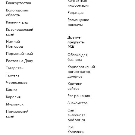
Башкортостан
информация
Вологодская
Редакция
область
Размещение
Калининград
рекламы
Краснодарский
край
Другие
Нижний
продукты
Новгород
РБК
Пермский край
Облако для
бизнеса
Ростов-на-Дону
Корпоративный
Татарстан
регистратор
Тюмень
доменов
Черноземье
Хостинг
сайтов
Кавказ
Рег.решения
Карелия
Знакомства
Мурманск
Сайт
Приморский
знакомств
край
podbor.ru
РБК
Компании