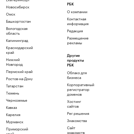
РБК
Новосибирск
О компании
Омск
Контактная
Башкортостан
информация
Вологодская
Редакция
область
Размещение
Калининград
рекламы
Краснодарский
край
Другие
Нижний
продукты
Новгород
РБК
Пермский край
Облако для
бизнеса
Ростов-на-Дону
Корпоративный
Татарстан
регистратор
Тюмень
доменов
Черноземье
Хостинг
сайтов
Кавказ
Рег.решения
Карелия
Знакомства
Мурманск
Сайт
Приморский
знакомств
край