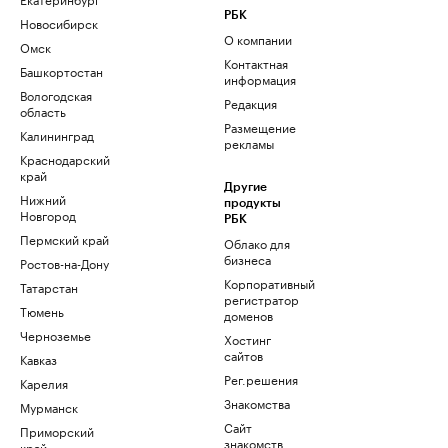
РБК
Новосибирск
О компании
Омск
Контактная
Башкортостан
информация
Вологодская
Редакция
область
Размещение
Калининград
рекламы
Краснодарский
край
Другие
Нижний
продукты
Новгород
РБК
Пермский край
Облако для
бизнеса
Ростов-на-Дону
Корпоративный
Татарстан
регистратор
Тюмень
доменов
Черноземье
Хостинг
сайтов
Кавказ
Рег.решения
Карелия
Знакомства
Мурманск
Сайт
Приморский
знакомств
край