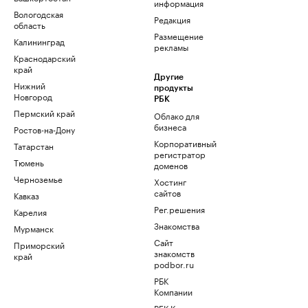
информация
Вологодская
Редакция
область
Размещение
Калининград
рекламы
Краснодарский
край
Другие
Нижний
продукты
Новгород
РБК
Пермский край
Облако для
бизнеса
Ростов-на-Дону
Корпоративный
Татарстан
регистратор
Тюмень
доменов
Черноземье
Хостинг
сайтов
Кавказ
Рег.решения
Карелия
Знакомства
Мурманск
Сайт
Приморский
знакомств
край
podbor.ru
РБК
Компании
РБК Курсы