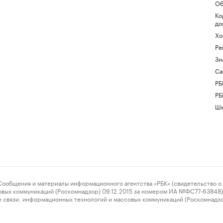
Об
Ко
до
Хо
Ре
Зн
Са
РБ
РБ
Шк
ения и материалы информационного агентства «РБК» (свидетельство о 
овых коммуникаций (Роскомнадзор) 09.12.2015 за номером ИА №ФС77-63848) 
 связи, информационных технологий и массовых коммуникаций (Роскомнадз