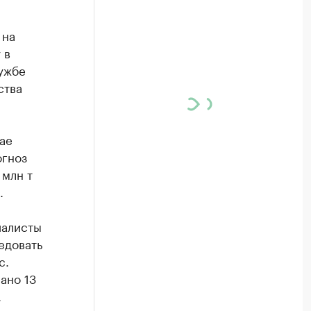
 на
 в
лужбе
ства
ае
огноз
 млн т
.
иалисты
едовать
с.
ано 13
.