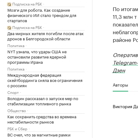
Подписка на РБК
По итога
Мозги для робота. Как создание
физического ИИ стало трендом для
11,3 млн 
стартапов
показател
Подписка на РБК
неблагопр
Два мирных жителя погибли после атак
дронов в Белгородской области
районе Р
Политика
NYT узнала, что удары США не
Оператив
остановили развитие ядерной
Telegram
программы Ирана
Политика
Дзен
Международная федерация
скейтбординга сняла все ограничения
Авторы
с россиян
Спорт
Володин рассказал о запуске мер по
стабилизации топливного рынка
Виктория Д
Общество
Как сохранить средства во времена
нестабильности рынков
РБК и Сбер
ВС счел, что за магнитные рамки