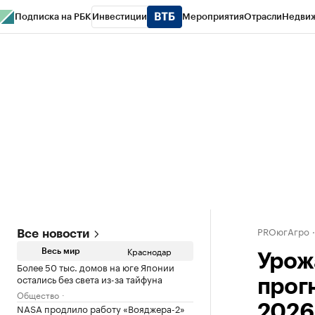
Подписка на РБК
Инвестиции
Мероприятия
Отрасли
Недви
РБК Курсы
РБК Life
Тренды
Визионеры
Национальные проекты
Горо
Газета
Спецпроекты СПб
Конференции СПб
Спецпроекты
Проверк
PROюгАгро
Все новости
Краснодар
Весь мир
Урож
Более 50 тыс. домов на юге Японии
остались без света из-за тайфуна
прогн
Общество
NASA продлило работу «Вояджера-2»
2026 