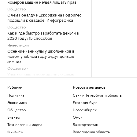
номеров машин нельзя лишать прав
Общество
С чем Роналду и Джорджина Родригес
подошли к свадьбе. Инфографика
Общество
Как и где быстро заработать деньги в
2026 году: 15 способов
Инвестиции
Осенние каникулы у школьников в
новом учебном году будут дольше
зимних
Общество
Ученые нашли неожиданную связь
между кофе и здоровьем печени
Подписка на РБК
Рубрики
Новости регионов
Политика
Санкт-Петербург и область
Загрузить еще
Экономика
Екатеринбург
Общество
Новосибирск
Бизнес
Омск
Технологии и медиа
Башкортостан
Финансы
Вологодская область