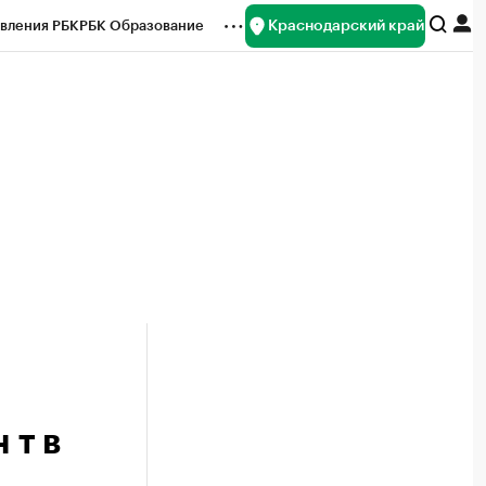
Краснодарский край
вления РБК
РБК Образование
редитные рейтинги
Франшизы
нсы
Рынок наличной валюты
 т в