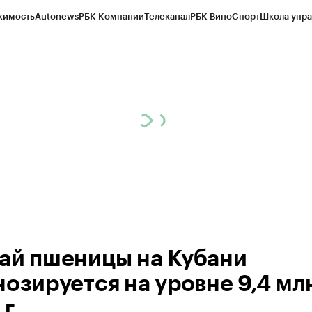
жимость
Autonews
РБК Компании
Телеканал
РБК Вино
Спорт
Школа упра
д
Стиль
Крипто
РБК Бизнес-среда
Дискуссионный клуб
Исследования
К
а контрагентов
Политика
Экономика
Бизнес
Технологии и медиа
Фина
ай пшеницы на Кубани
озируется на уровне 9,4 млн
г.