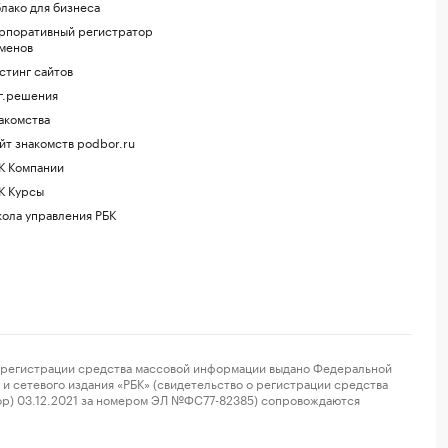
лако для бизнеса
рпоративный регистратор
менов
стинг сайтов
г.решения
акомства
йт знакомств podbor.ru
К Компании
К Курсы
ола управления РБК
регистрации средства массовой информации выдано Федеральной
и сетевого издания «РБК» (свидетельство о регистрации средства
ор) 03.12.2021 за номером ЭЛ №ФС77-82385) сопровождаются