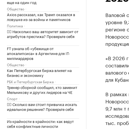
еще на один год
Общество
Валовой 
Axios рассказал, как Трамп оказался в
ловушке из-за войны и памятников
уровне 9,
Политика
регионе с
✍🏻 Насколько ваш авторитет зависит от
Новоросс
атрибутов престижа? Проверьте себя
продукци
FT узнала об «убежище от
апокалипсиса» в Аргентине для IT-
«В 2026 
миллиардеров
составили
Общество
Как Петербургская биржа влияет на
валового 
бизнес и экономику
для Кубан
РБК и Петербургская Биржа
Тренер сборной сообщил, кто заменит
Мельникову и других лидеров на ЧЕ
В рамках
Спорт
Новоросс
✍🏻 Сколько вам стоит привычка искать
9,7 млн т
идеальное решение? Проверьте себя
исследова
Из крайности в крайности: как ведут
тыс. проб
себя конфликтные личности