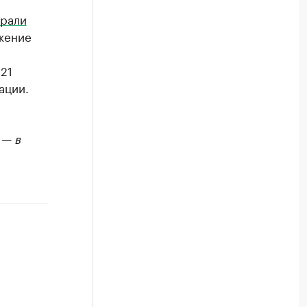
рали
ижение
21
ации.
 — в