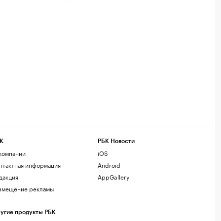
К
РБК Новости
компании
iOS
нтактная информация
Android
дакция
AppGallery
змещение рекламы
угие продукты РБК